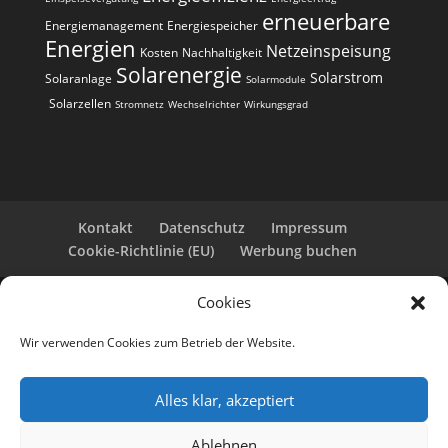
erneuerbare
Energiemanagement
Energiespeicher
Energien
Netzeinspeisung
Kosten
Nachhaltigkeit
Solarenergie
Solarstrom
Solaranlage
Solarmodule
Solarzellen
Stromnetz
Wechselrichter
Wirkungsgrad
Kontakt
Datenschutz
Impressum
Cookie-Richtlinie (EU)
Werbung buchen
Cookies
Copyright 2025-2026 | Web24 Consulting AVO UG |
Alle Rechte vorbehalten *Werbehinweis: Die ist eine
Wir verwenden Cookies zum Betrieb der Website.
Webseite mit Infos rund um PV-Anlagen und einem
Anbieterverzeichnis. Wir selbst sind kein Solarteur.
Wenn Sie bei den Werbepartnern ein Angebot
Alles klar, akzeptiert
anfordern oder eine PV-Anlage bestellen, erhalten
wir ggf. eine Werbevergütung vom jeweiligen
Ablehnen