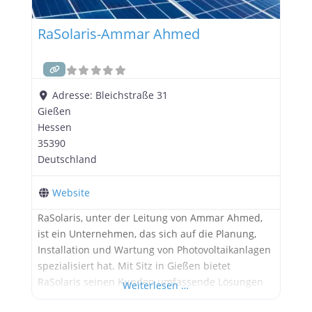
RaSolaris-Ammar Ahmed
Adresse:
Bleichstraße 31
Gießen
Hessen
35390
Deutschland
Website
RaSolaris, unter der Leitung von Ammar Ahmed,
ist ein Unternehmen, das sich auf die Planung,
Installation und Wartung von Photovoltaikanlagen
spezialisiert hat. Mit Sitz in Gießen bietet
RaSolaris seinen Kunden umfassende Lösungen
Weiterlesen …
für eine nachhaltige Energieversorgung. Was