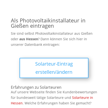
RaSolaris auszeichnet Individuelle Beratung: Jedes
Projekt wird individuell auf die Bedürfnisse des
Kunden zugeschnitten. Qualitätsprodukte: Es
werden ausschließlich hochwertige Komponenten
Als Photovoltaikinstallateur in
von renommierten Herstellern
Gießen eintragen
Sie sind selbst Photovoltaikinstallateur aus Gießen
oder
aus
Hessen
? Dann können Sie sich hier in
unserer Datenbank eintragen:
Solarteur-Eintrag
erstellen/ändern
Erfahrungen zu Solarteuren
Auf unsere Webseite finden Sie Kundenbewertungen
für bundesweit tätige Solarteure und
Solarteure in
Hessen
. Welche Erfahrungen haben Sie gemacht?