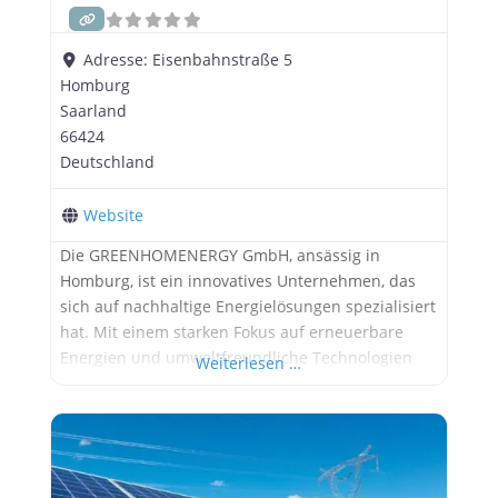
Adresse:
Eisenbahnstraße 5
Homburg
Saarland
66424
Deutschland
Website
Die GREENHOMENERGY GmbH, ansässig in
Homburg, ist ein innovatives Unternehmen, das
sich auf nachhaltige Energielösungen spezialisiert
hat. Mit einem starken Fokus auf erneuerbare
Energien und umweltfreundliche Technologien
Weiterlesen …
hat sich die Firma einen festen Platz in der
Branche erarbeitet. In diesem Artikel werfen wir
einen genaueren Blick auf die Geschichte, die
Dienstleistungen und die Zukunftsaussichten
dieses bemerkenswerten Unternehmens.