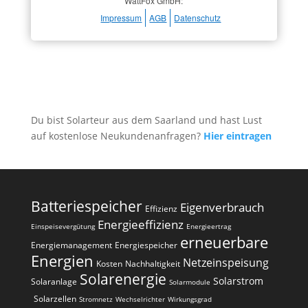
WattFox GmbH:
Impressum
AGB
Datenschutz
Du bist Solarteur aus dem Saarland und hast Lust
auf kostenlose Neukundenanfragen?
Hier eintragen
Batteriespeicher
Eigenverbrauch
Effizienz
Energieeffizienz
Einspeisevergütung
Energieertrag
erneuerbare
Energiemanagement
Energiespeicher
Energien
Netzeinspeisung
Kosten
Nachhaltigkeit
Solarenergie
Solarstrom
Solaranlage
Solarmodule
Solarzellen
Stromnetz
Wechselrichter
Wirkungsgrad