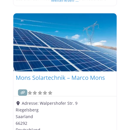
Weiterlesen …
Energien und moderne Gebäudetechnik
spezialisiert hat. Mit über 50 festangestellten
Fachkräften bietet das Unternehmen
maßgeschneiderte Lösungen aus einer Hand –
von der Planung über die Umsetzung
Mons Solartechnik – Marco Mons
Adresse:
Walpershofer Str. 9
Riegelsberg
Saarland
66292
Deutschland