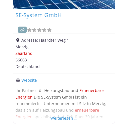
SE-System GmbH
Adresse:
Haardter Weg 1
Merzig
Saarland
66663
Deutschland
Website
Ihr Partner für Heizungsbau und
Erneuerbare
Energien
Die SE-System GmbH ist ein
renommiertes Unternehmen mit Sitz in Merzig,
das sich auf Heizungsbau und
erneuerbare
Energien
spezialisiert hat. Seit über 30 Jahren
Weiterlesen …
bietet das Unternehmen seinen Kunden im