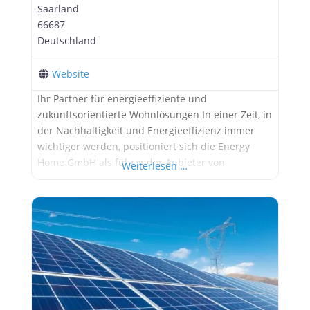
Saarland
66687
Deutschland
Website
Ihr Partner für energieeffiziente und
zukunftsorientierte Wohnlösungen In einer Zeit, in
der Nachhaltigkeit und Energieeffizienz immer
wichtiger werden, positioniert sich die Energy
Home GmbH als führender Anbieter von
Weiterlesen …
innovativen Wohnlösungen. Mit einem
ganzheitlichen Ansatz, der von der Planung bis
zur Umsetzung reicht, unterstützt das
Unternehmen seine Kunden dabei, ihr Zuhause in
ein energieeffizientes und zukunftsorientiertes
Domizil zu verwandeln. Kernkompetenzen und