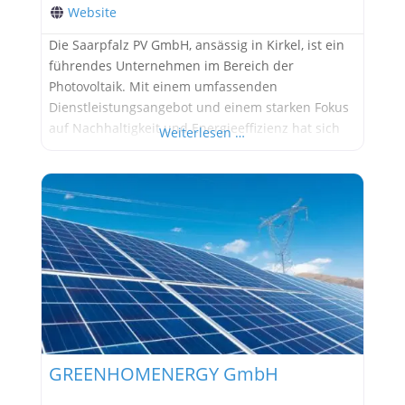
Website
Die Saarpfalz PV GmbH, ansässig in Kirkel, ist ein
führendes Unternehmen im Bereich der
Photovoltaik. Mit einem umfassenden
Dienstleistungsangebot und einem starken Fokus
auf Nachhaltigkeit und Energieeffizienz hat sich
Weiterlesen …
das Unternehmen als vertrauenswürdiger Partner
für private und gewerbliche Kunden etabliert. Ihr
Partner für nachhaltige Photovoltaikanlagen in
Kirkel Die Saarpfalz PV GmbH bietet
schlüsselfertige Photovoltaikanlagen, die
individuell auf die Bedürfnisse und
GREENHOMENERGY GmbH