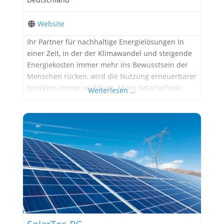
Website
Ihr Partner für nachhaltige Energielösungen In
einer Zeit, in der der Klimawandel und steigende
Energiekosten immer mehr ins Bewusstsein der
Menschen rücken, wird die Nutzung erneuerbarer
Energien immer wichtiger. Mons Solartechnik,
Weiterlesen …
unter der Leitung von Marco Mons in Riegelsberg,
hat es sich zur Aufgabe gemacht, nachhaltige und
effiziente Lösungen im Bereich der Solarenergie
anzubieten. In diesem Artikel erfahren Sie mehr