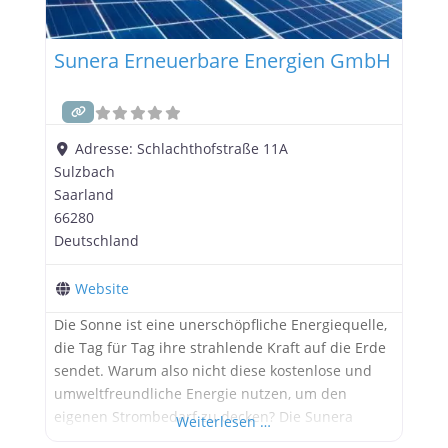
Sunera Erneuerbare Energien GmbH
Adresse:
Schlachthofstraße 11A
Sulzbach
Saarland
66280
Deutschland
Website
Die Sonne ist eine unerschöpfliche Energiequelle,
die Tag für Tag ihre strahlende Kraft auf die Erde
sendet. Warum also nicht diese kostenlose und
umweltfreundliche Energie nutzen, um den
eigenen Strombedarf zu decken? Die Sunera
Weiterlesen …
Erneuerbare Energien GmbH in Sulzbach bietet