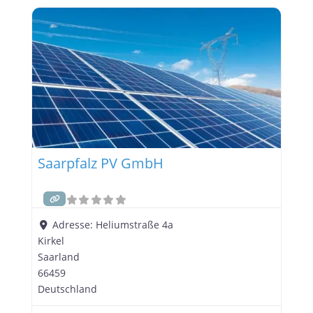
Saarland
und
Rheinland-Pfalz
maßgeschneiderte
Lösungen für moderne und umweltfreundliche
Heizsysteme an. In diesem Beitrag möchten wir
Ihnen einen umfassenden Überblick über die
Dienstleistungen
Saarpfalz PV GmbH
Adresse:
Heliumstraße 4a
Kirkel
Saarland
66459
Deutschland