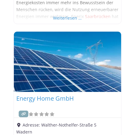
Energiekosten immer mehr ins Bewusstsein der
Menschen rücken, wird die Nutzung erneuerbarer
Energien immer wichtiger. Enerix
Saarbrücken
hat
Weiterlesen …
sich als führender Anbieter von
Photovoltaikanlagen und Stromspeichern etabliert
und bietet maßgeschneiderte Lösungen für Privat-
und Geschäftskunden. In diesem Artikel erfahren
Sie mehr über die Firma, ihre Dienstleistungen
Energy Home GmbH
Adresse:
Walther-Nothelfer-Straße 5
Wadern