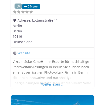
0 Meter
Adresse:
Lottumstraße 11
Berlin
Berlin
10119
Deutschland
Website
Vikram Solar GmbH – Ihr Experte für nachhaltige
Photovoltaik-Lösungen in Berlin Sie suchen nach
einer zuverlässigen Photovoltaik-Firma in Berlin,
die Ihnen innovative und nachhaltige
Energielösungen bietet? Dann ist die Vikram Solar
Weiterlesen …
GmbH Ihre erste Wahl! Mit ihrem Hauptsitz in der
Lottumstraße 11 in Berlin ist Vikram Solar ein
führender Anbieter von Photovoltaik-Systemen
und Dienstleistungen, die auf höchste Qualität,