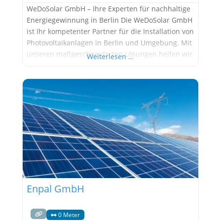
WeDoSolar GmbH – Ihre Experten für nachhaltige
Energiegewinnung in Berlin Die WeDoSolar GmbH
ist Ihr kompetenter Partner für die Installation von
Photovoltaikanlagen in Berlin und Umgebung. Mit
unseren maßgeschneiderten Lösungen helfen wir
Weiterlesen …
Ihnen dabei, sauberen und umweltfreundlichen
Strom zu erzeugen und gleichzeitig Ihre
Energiekosten langfristig zu senken. Unsere Firma
mit Sitz in der Torstraße 147 in Berlin hat sich auf
Enpal GmbH
0 Meter