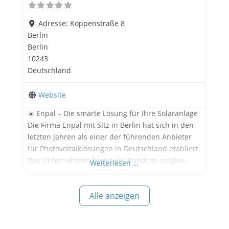
Adresse:
Koppenstraße 8
Berlin
Berlin
10243
Deutschland
Website
☀️ Enpal – Die smarte Lösung für Ihre Solaranlage
Die Firma Enpal mit Sitz in Berlin hat sich in den
letzten Jahren als einer der führenden Anbieter
für Photovoltaiklösungen in Deutschland etabliert.
Das Unternehmen bietet ein Rundum-sorglos-
Weiterlesen …
Paket für Eigenheimbesitzer, die auf Solarenergie
umsteigen möchten – von der Planung über die
Alle anzeigen
Installation bis hin zur Wartung. ℹ️ Hinweis: Die
folgenden Informationen