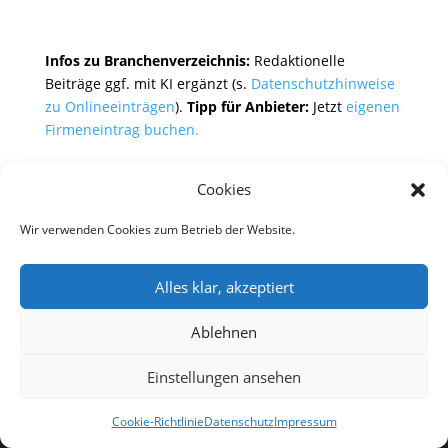
Infos zu Branchenverzeichnis:
Redaktionelle
Beiträge ggf. mit KI ergänzt (s.
Datenschutzhinweise
zu Onlineeinträgen
).
Tipp für Anbieter:
Jetzt
eigenen
Firmeneintrag buchen.
Cookies
Wir verwenden Cookies zum Betrieb der Website.
Alles klar, akzeptiert
Batteriespeicher
Eigenverbrauch
Ablehnen
Effizienz
Energieeffizienz
Einspeisevergütung
Energieertrag
erneuerbare
Einstellungen ansehen
Energiemanagement
Energiespeicher
Energien
Netzeinspeisung
Kosten
Nachhaltigkeit
Cookie-Richtlinie
Datenschutz
Impressum
Solarenergie
Solarstrom
Solaranlage
Solarmodule