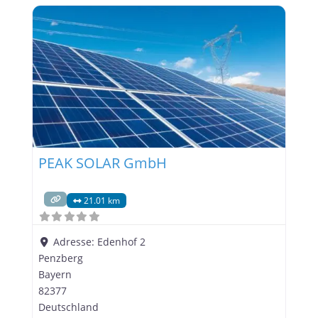
einen bedeutenden Beitrag zum Umweltschutz zu
leisten. Mit unserer langjährigen Erfahrung und
unserem Engagement für Qualität bieten wir
maßgeschneiderte
PEAK SOLAR GmbH
21.01 km
Adresse:
Edenhof 2
Penzberg
Bayern
82377
Deutschland