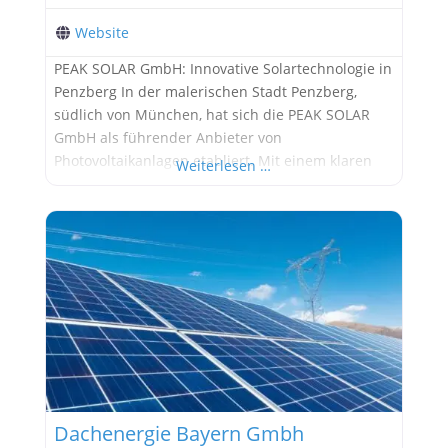
Website
PEAK SOLAR GmbH: Innovative Solartechnologie in
Penzberg In der malerischen Stadt Penzberg,
südlich von München, hat sich die PEAK SOLAR
GmbH als führender Anbieter von
Photovoltaikanlagen etabliert. Mit einem klaren
Weiterlesen …
Fokus auf Qualität und Kundenzufriedenheit
bietet das Unternehmen maßgeschneiderte
Lösungen für private und gewerbliche Kunden. In
diesem Artikel erfahren Sie mehr über die
Geschichte, Dienstleistungen und Visionen der
PEAK SOLAR
Dachenergie Bayern Gmbh