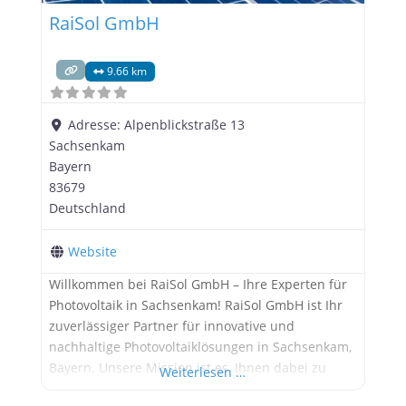
RaiSol GmbH
9.66 km
Adresse:
Alpenblickstraße 13
Sachsenkam
Bayern
83679
Deutschland
Website
Willkommen bei RaiSol GmbH – Ihre Experten für
Photovoltaik in Sachsenkam! RaiSol GmbH ist Ihr
zuverlässiger Partner für innovative und
nachhaltige Photovoltaiklösungen in Sachsenkam,
Bayern. Unsere Mission ist es, Ihnen dabei zu
Weiterlesen …
helfen, die Kraft der Sonne zu nutzen und so