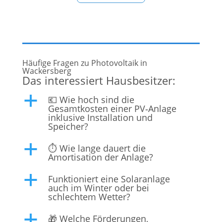
Kundenzufriedenheit bietet das Unternehmen
maßgeschneiderte Lösungen für Privat- und
Gewerbekunden in
Häufige Fragen zu Photovoltaik in
Wackersberg
Das interessiert Hausbesitzer:
💶 Wie hoch sind die
a
Gesamtkosten einer PV‑Anlage
inklusive Installation und
Speicher?
⏱️ Wie lange dauert die
a
Amortisation der Anlage?
Funktioniert eine Solaranlage
a
auch im Winter oder bei
schlechtem Wetter?
🎁 Welche Förderungen,
a