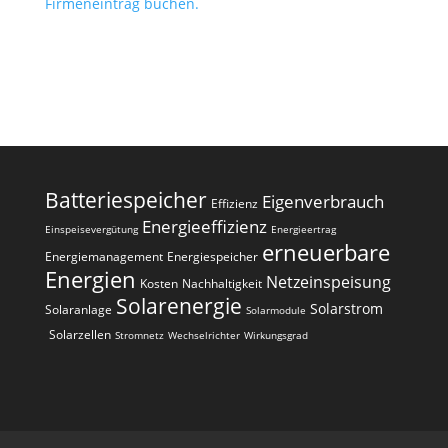
Firmeneintrag buchen.
Batteriespeicher
Eigenverbrauch
Effizienz
Energieeffizienz
Einspeisevergütung
Energieertrag
erneuerbare
Energiemanagement
Energiespeicher
Energien
Netzeinspeisung
Kosten
Nachhaltigkeit
Solarenergie
Solarstrom
Solaranlage
Solarmodule
Solarzellen
Stromnetz
Wechselrichter
Wirkungsgrad