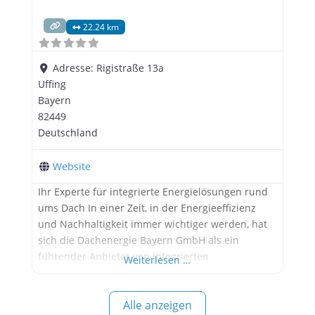
22.24 km
Adresse:
Rigistraße 13a
Uffing
Bayern
82449
Deutschland
Website
Ihr Experte für integrierte Energielösungen rund
ums Dach In einer Zeit, in der Energieeffizienz
und Nachhaltigkeit immer wichtiger werden, hat
sich die Dachenergie Bayern GmbH als ein
führender Anbieter von integrierten
Weiterlesen …
Energielösungen rund ums Dach etabliert. Mit
einem breiten Spektrum an Dienstleistungen und
Alle anzeigen
einem starken Fokus auf Qualität und