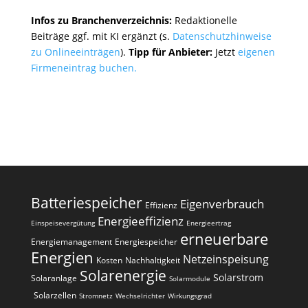
Infos zu Branchenverzeichnis:
Redaktionelle
Beiträge ggf. mit KI ergänzt (s.
Datenschutzhinweise
zu Onlineeinträgen
).
Tipp für Anbieter:
Jetzt
eigenen
Firmeneintrag buchen.
Batteriespeicher
Eigenverbrauch
Effizienz
Energieeffizienz
Einspeisevergütung
Energieertrag
erneuerbare
Energiemanagement
Energiespeicher
Energien
Netzeinspeisung
Kosten
Nachhaltigkeit
Solarenergie
Solarstrom
Solaranlage
Solarmodule
Solarzellen
Stromnetz
Wechselrichter
Wirkungsgrad