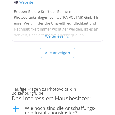
Website
Erleben Sie die Kraft der Sonne mit
Photovoltaikanlagen von ULTRA VOLTAIK GmbH In
einer Welt, in der die Umweltfreundlichkeit und
Nachhaltigkeit immer wichtiger werden, ist es an
der Zeit, über alternative Energiequellen
Weiterlesen …
nachzudenken. Eine der effizientesten und
umweltfreundlichsten Lösungen sind
Alle anzeigen
Photovoltaikanlagen. Mit ihrer Hilfe können Sie die
Kraft der Sonne nutzen, um sauberen und
erneuerbaren Strom zu erzeugen. ULTRA VOLTAIK
Häufige Fragen zu Photovoltaik in
Boizenburg/Elbe
Das interessiert Hausbesitzer:
Wie hoch sind die Anschaffungs-
a
und Installationskosten?