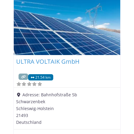
ansässig in Lauenburg, Schleswig-Holstein, ist Ihr
kompetenter Partner, wenn es um die Planung,
Installation und Wartung von Photovoltaikanlagen
geht. In diesem
ULTRA VOLTAIK GmbH
21.54 km
Adresse:
Bahnhofstraße 5b
Schwarzenbek
Schleswig-Holstein
21493
Deutschland