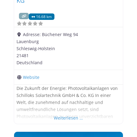
KG
16.68 km
Adresse:
Büchener Weg 94
Lauenburg
Schleswig-Holstein
21481
Deutschland
Website
Die Zukunft der Energie: Photovoltaikanlagen von
Schilloks Solartechnik GmbH & Co. KG In einer
Welt, die zunehmend auf nachhaltige und
umweltfreundliche Lösungen setzt, sind
Photovoltaikanlagen zu einem unverzichtbaren
Weiterlesen …
Bestandteil der modernen Energieversorgung
geworden. Schilloks Solartechnik GmbH & Co. KG,