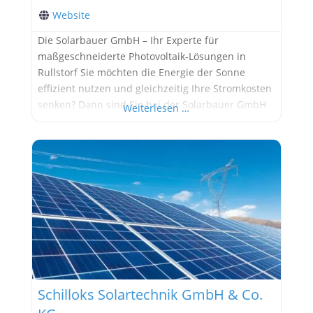
Website
Die Solarbauer GmbH – Ihr Experte für
maßgeschneiderte Photovoltaik-Lösungen in
Rullstorf Sie möchten die Energie der Sonne
effizient nutzen und gleichzeitig Ihre Stromkosten
senken? Dann sind Sie bei der Solarbauer GmbH
Weiterlesen …
in Rullstorf genau richtig! Als führendes
Unternehmen für Photovoltaik in Niedersachsen
sind wir spezialisiert auf die Planung, Installation
und Wartung von maßgeschneiderten
Solaranlagen für Privat- und Geschäftskunden.
Warum sollten
Schilloks Solartechnik GmbH & Co.