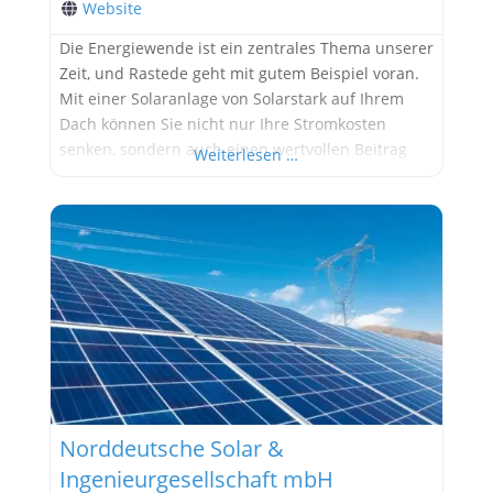
Website
Die Energiewende ist ein zentrales Thema unserer
Zeit, und Rastede geht mit gutem Beispiel voran.
Mit einer Solaranlage von Solarstark auf Ihrem
Dach können Sie nicht nur Ihre Stromkosten
senken, sondern auch einen wertvollen Beitrag
Weiterlesen …
zum Umweltschutz leisten. Als Ihr kompetenter
Partner in Rastede und Umgebung steht Ihnen die
Solarstark GmbH mit langjähriger Erfahrung und
umfassendem Know-how zur Seite. Solarenergie
Norddeutsche Solar &
Ingenieurgesellschaft mbH