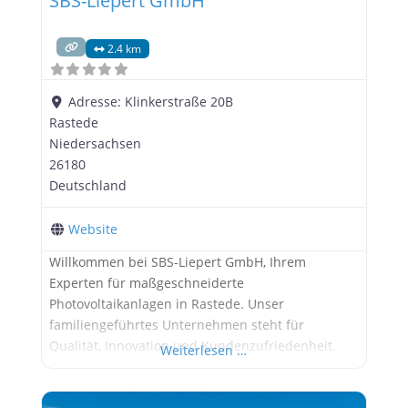
SBS-Liepert GmbH
2.4 km
Adresse:
Klinkerstraße 20B
Rastede
Niedersachsen
26180
Deutschland
Website
Willkommen bei SBS-Liepert GmbH, Ihrem
Experten für maßgeschneiderte
Photovoltaikanlagen in Rastede. Unser
familiengeführtes Unternehmen steht für
Qualität, Innovation und Kundenzufriedenheit.
Weiterlesen …
Mit über 30 Jahren Erfahrung im Bereich
Blitzschutz und erneuerbare Energien bieten wir