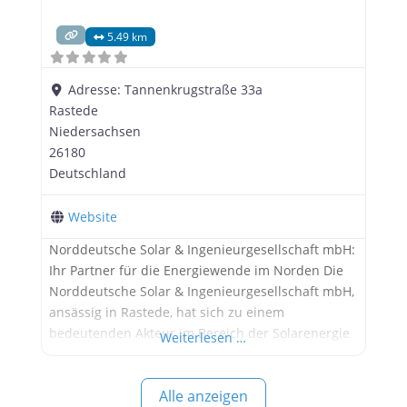
5.49 km
Adresse:
Tannenkrugstraße 33a
Rastede
Niedersachsen
26180
Deutschland
Website
Norddeutsche Solar & Ingenieurgesellschaft mbH:
Ihr Partner für die Energiewende im Norden Die
Norddeutsche Solar & Ingenieurgesellschaft mbH,
ansässig in Rastede, hat sich zu einem
bedeutenden Akteur im Bereich der Solarenergie
Weiterlesen …
in Norddeutschland entwickelt. Das Unternehmen
bietet ein breites Spektrum an Dienstleistungen
Alle anzeigen
rund um die Planung, Installation und Wartung