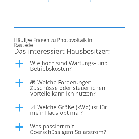
von Solaranlagen. Dabei richtet sich das Angebot
sowohl an Privatkunden als
Häufige Fragen zu Photovoltaik in
Rastede
Das interessiert Hausbesitzer:
Wie hoch sind Wartungs- und
a
Betriebskosten?
🎁 Welche Förderungen,
a
Zuschüsse oder steuerlichen
Vorteile kann ich nutzen?
📐 Welche Größe (kWp) ist für
a
mein Haus optimal?
Was passiert mit
a
überschüssigem Solarstrom?