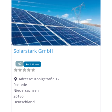
Ihnen nachhaltige Energielösungen, die perfekt
auf Ihre Bedürfnisse abgestimmt sind. SBS-Liepert
GmbH: Ihr Meisterbetrieb für Photovoltaik in
Rastede Photovoltaik ist eine der effizientesten
Methoden zur Energiegewinnung. Durch
Solarstark GmbH
2.4 km
Adresse:
Königstraße 12
Rastede
Niedersachsen
26180
Deutschland