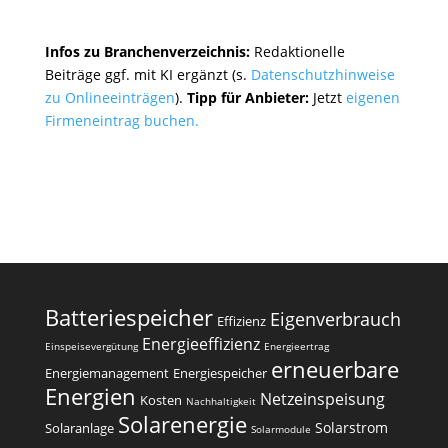
Infos zu Branchenverzeichnis:
Redaktionelle
Beiträge ggf. mit KI ergänzt (s.
Datenschutzhinweise
zu Onlineeinträgen
).
Tipp für Anbieter:
Jetzt
eigenen
Firmeneintrag buchen.
Batteriespeicher
Eigenverbrauch
Effizienz
Energieeffizienz
Einspeisevergütung
Energieertrag
erneuerbare
Energiemanagement
Energiespeicher
Energien
Netzeinspeisung
Kosten
Nachhaltigkeit
Solarenergie
Solarstrom
Solaranlage
Solarmodule