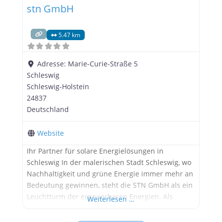
stn GmbH
5.47 km
Adresse:
Marie-Curie-Straße 5
Schleswig
Schleswig-Holstein
24837
Deutschland
Website
Ihr Partner für solare Energielösungen in
Schleswig In der malerischen Stadt Schleswig, wo
Nachhaltigkeit und grüne Energie immer mehr an
Bedeutung gewinnen, steht die STN GmbH als ein
Leuchtturm der erneuerbaren Energien. Als
Weiterlesen …
spezialisiertes Unternehmen im Bereich
Photovoltaik bietet STN umfassende Lösungen für