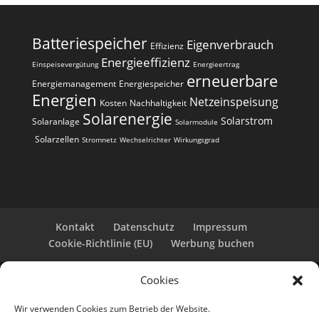
Batteriespeicher
Eigenverbrauch
Effizienz
Energieeffizienz
Einspeisevergütung
Energieertrag
erneuerbare
Energiemanagement
Energiespeicher
Energien
Netzeinspeisung
Kosten
Nachhaltigkeit
Solarenergie
Solarstrom
Solaranlage
Solarmodule
Solarzellen
Stromnetz
Wechselrichter
Wirkungsgrad
Kontakt
Datenschutz
Impressum
Cookie-Richtlinie (EU)
Werbung buchen
Cookies
Copyright 2025-2026 | Web24 Consulting AVO UG |
Alle Rechte vorbehalten *Werbehinweis: Die ist eine
Wir verwenden Cookies zum Betrieb der Website.
Webseite mit Infos rund um PV-Anlagen und einem