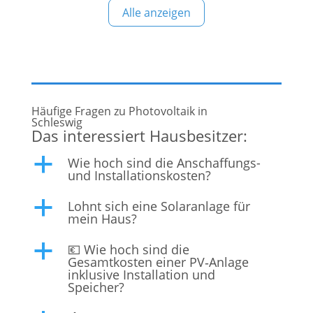
Alle anzeigen
Privat- und Gewerbekunden, die ihre
Energiekosten senken und einen aktiven Beitrag
zum Umweltschutz leisten möchten. Warum STN
Häufige Fragen zu Photovoltaik in
Schleswig
Das interessiert Hausbesitzer:
Wie hoch sind die Anschaffungs-
a
und Installationskosten?
Lohnt sich eine Solaranlage für
a
mein Haus?
💶 Wie hoch sind die
a
Gesamtkosten einer PV‑Anlage
inklusive Installation und
Speicher?