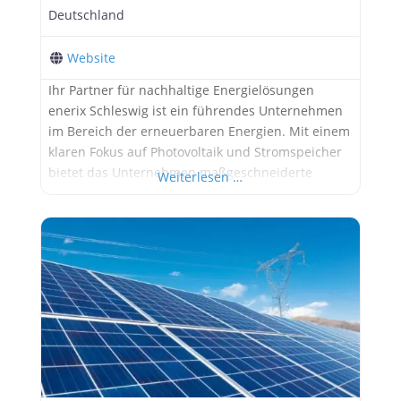
Deutschland
Website
Ihr Partner für nachhaltige Energielösungen
enerix Schleswig ist ein führendes Unternehmen
im Bereich der erneuerbaren Energien. Mit einem
klaren Fokus auf Photovoltaik und Stromspeicher
bietet das Unternehmen maßgeschneiderte
Weiterlesen …
Lösungen für Privat- und Geschäftskunden in
Schleswig und Umgebung. In diesem Beitrag
möchten wir Ihnen die Dienstleistungen von
enerix Schleswig vorstellen. Photovoltaikanlagen:
Planung und Installation enerix Schleswig ist
spezialisiert auf die Planung