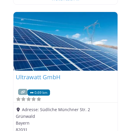
Tölzer Straße 1 hat sich die Firma auf die
Entwicklung und Installation hochmoderner
Photovoltaikanlagen spezialisiert, um nachhaltige
Energielösungen für Privat- und Geschäftskunden
anzubieten. Nachhaltige Energiequelle für Privat-
und Geschäftskunden Die
Ultrawatt GmbH
0.69 km
Adresse:
Südliche Münchner Str. 2
Grünwald
Bayern
82031