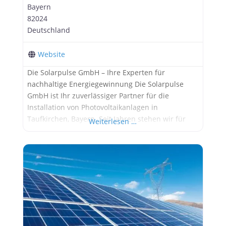
Bayern
82024
Deutschland
Website
Die Solarpulse GmbH – Ihre Experten für
nachhaltige Energiegewinnung Die Solarpulse
GmbH ist Ihr zuverlässiger Partner für die
Installation von Photovoltaikanlagen in
Taufkirchen, Bayern. Seit Jahren stehen wir für
Weiterlesen …
Qualität, Zuverlässigkeit und Innovation auf dem
Gebiet der erneuerbaren Energien. Unsere
Mission ist es, umweltfreundliche Solarenergie für
jeden zugänglich zu machen und einen Beitrag
zur Reduzierung des CO2-Ausstoßes zu leisten.
Warum