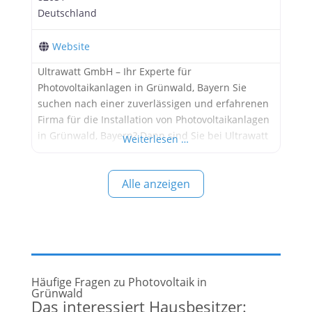
Deutschland
Website
Ultrawatt GmbH – Ihr Experte für
Photovoltaikanlagen in Grünwald, Bayern Sie
suchen nach einer zuverlässigen und erfahrenen
Firma für die Installation von Photovoltaikanlagen
in Grünwald, Bayern? Dann sind Sie bei Ultrawatt
Weiterlesen …
GmbH genau richtig! Mit unserem Hauptsitz in
der Südlichen Münchner Straße 2 sind wir Ihr
Alle anzeigen
kompetenter Partner für nachhaltige
Energielösungen. Ultrawatt GmbH ist ein
führendes Unternehmen im Bereich der
Häufige Fragen zu Photovoltaik in
Grünwald
Das interessiert Hausbesitzer: