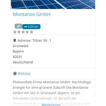
Montanox GmbH
0.69 km
Adresse:
Tölzer Str. 1
Grünwald
Bayern
82031
Deutschland
Website
Photovoltaik-Firma Montanox GmbH: Nachhaltige
Energie für eine grünere Zukunft Die Montanox
GmbH mit Sitz in Grünwald, Bayern, ist ein
führendes Unternehmen im Bereich der
Photovoltaik-Branche. Mit ihrem Hauptsitz in der
Weiterlesen …