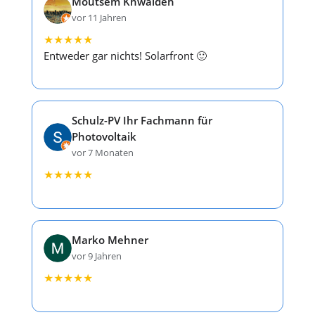
Moutsem Khwaldeh
vor 11 Jahren
★
★
★
★
★
Entweder gar nichts! Solarfront 🙂
Schulz-PV Ihr Fachmann für
Photovoltaik
vor 7 Monaten
★
★
★
★
★
Marko Mehner
vor 9 Jahren
★
★
★
★
★