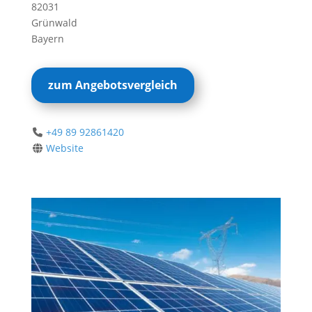
82031
Grünwald
Bayern
zum Angebotsvergleich
+49 89 92861420
Website