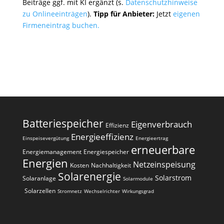
Beiträge ggf. mit KI ergänzt (s.
Datenschutzhinweise
zu Onlineeinträgen
).
Tipp für Anbieter:
Jetzt
eigenen
Firmeneintrag buchen.
Batteriespeicher
Eigenverbrauch
Effizienz
Energieeffizienz
Einspeisevergütung
Energieertrag
erneuerbare
Energiemanagement
Energiespeicher
Energien
Netzeinspeisung
Kosten
Nachhaltigkeit
Solarenergie
Solarstrom
Solaranlage
Solarmodule
Solarzellen
Stromnetz
Wechselrichter
Wirkungsgrad