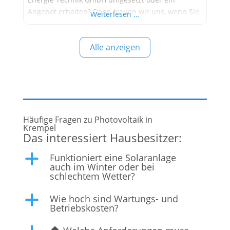
Angebot erhalten? Dann freuen wir uns, wenn Sie
Weiterlesen …
Ihre persönliche Erfahrung mit uns teilen! Wer ist
die Küsten Energie Technik GmbH? Die Küsten
Alle anzeigen
Energie Technik GmbH mit Sitz in Husum
(Schleswig-Holstein) ist ein
Häufige Fragen zu Photovoltaik in
Krempel
Das interessiert Hausbesitzer:
Funktioniert eine Solaranlage
a
auch im Winter oder bei
schlechtem Wetter?
Wie hoch sind Wartungs- und
a
Betriebskosten?