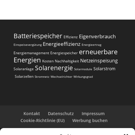
Batteriespeicher
Eigenverbrauch
Effizienz
Energieeffizienz
Einspeisevergütung
Energieertrag
erneuerbare
Energiemanagement
Energiespeicher
Energien
Netzeinspeisung
Kosten
Nachhaltigkeit
Solarenergie
Solarstrom
Solaranlage
Solarmodule
Solarzellen
Stromnetz
Wechselrichter
Wirkungsgrad
Kontakt
Datenschutz
Impressum
Cookie-Richtlinie (EU)
Werbung buchen