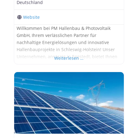
Deutschland
Website
Willkommen bei PM Hallenbau & Photovoltaik
GmbH, Ihrem verlässlichen Partner für
nachhaltige Energielösungen und innovative
Hallenbauprojekte in Schleswig-Holstein! Unser
Unternehmen, ansässig in Eggstedt, bietet Ihnen
Weiterlesen …
maßgeschneiderte Lösungen, die sowohl
ökologisch als auch ökonomisch überzeugen.
Unsere Mission: Nachhaltigkeit und Effizienz Bei
PM Hallenbau & Photovoltaik GmbH steht die
Zufriedenheit unserer Kunden an erster Stelle.
Wir haben es uns zur Aufgabe gemacht,