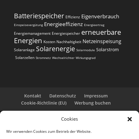
Batteriespeicher
Eigenverbrauch
Effizienz
Energieeffizienz
Einspeisevergütung
Energieertrag
erneuerbare
Energiemanagement
Energiespeicher
Energien
Netzeinspeisung
Kosten
Nachhaltigkeit
Solarenergie
Solarstrom
Solaranlage
Solarmodule
Solarzellen
Stromnetz
Wechselrichter
Wirkungsgrad
Kontakt
Datenschutz
Impressum
Cookie-Richtlinie (EU)
Werbung buchen
Cookies
Copyright 2025-2026 | Web24 Consulting AVO UG |
Alle Rechte vorbehalten *Werbehinweis: Die ist eine
Wir verwenden Cookies zum Betrieb der Website.
Webseite mit Infos rund um PV-Anlagen und einem