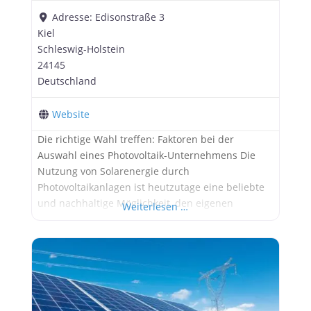
Adresse:
Edisonstraße 3
Kiel
Schleswig-Holstein
24145
Deutschland
Website
Die richtige Wahl treffen: Faktoren bei der
Auswahl eines Photovoltaik-Unternehmens Die
Nutzung von Solarenergie durch
Photovoltaikanlagen ist heutzutage eine beliebte
und nachhaltige Möglichkeit, den eigenen
Weiterlesen …
Energieverbrauch zu decken. Bei der Installation
einer solchen Anlage ist es jedoch äußerst wichtig,
ein zuverlässiges und kompetentes Photovoltaik-
Unternehmen zu wählen, um die bestmöglichen
Ergebnisse zu erzielen. Im Folgenden werden die
wichtigsten Faktoren aufgeführt, die