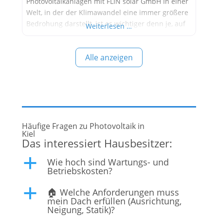
Photovoltaikanlagen mit FLIN solar GmbH In einer
Welt, in der der Klimawandel eine immer größere
Bedrohung darstellt, ist es wichtiger denn je, auf
Weiterlesen …
nachhaltige und umweltfreundliche
Energielösungen zu setzen. Eine Möglichkeit,
Alle anzeigen
einen positiven Beitrag zum Umweltschutz zu
leisten und gleichzeitig langfristig Kosten zu
senken, ist die Installation
Häufige Fragen zu Photovoltaik in
Kiel
Das interessiert Hausbesitzer:
Wie hoch sind Wartungs- und
a
Betriebskosten?
🏠 Welche Anforderungen muss
a
mein Dach erfüllen (Ausrichtung,
Neigung, Statik)?