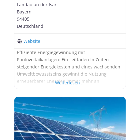
Landau an der Isar
Bayern
94405
Deutschland
Website
Effiziente Energiegewinnung mit
Photovoltaikanlagen: Ein Leitfaden In Zeiten
steigender Energiekosten und eines wachsenden
Umweltbewusstseins gewinnt die Nutzung
erneuerbarer Energien immer mehr an
Weiterlesen …
Bedeutung. Eine Möglichkeit, selbst einen Beitrag
zur Energiewende zu leisten und gleichzeitig
langfristig Geld zu sparen, bietet die Installation
einer Photovoltaikanlage. Was ist Photovoltaik?
Photovoltaik bezeichnet die direkte Umwandlung
von Sonnenlicht in elektrische Energie durch
Solarzellen. Diese Zellen