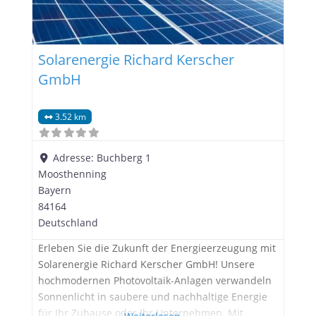
Solarenergie Richard Kerscher
GmbH
3.52 km
Adresse:
Buchberg 1
Moosthenning
Bayern
84164
Deutschland
Erleben Sie die Zukunft der Energieerzeugung mit
Solarenergie Richard Kerscher GmbH! Unsere
hochmodernen Photovoltaik-Anlagen verwandeln
Sonnenlicht in saubere und nachhaltige Energie
für Ihr Zuhause oder Ihr Unternehmen. Mit