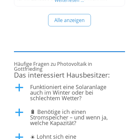
Weiterlesen …
unserem Know-how und unserer Expertise sind
wir Ihr verlässlicher Partner auf dem Weg zur
Alle anzeigen
Energiewende. Fordern Sie noch heute ein
unverbindliches Angebot für Ihre PV-Anlage an
und profitieren Sie von den zahlreichen
Häufige Fragen zu Photovoltaik in
Gottfrieding
Das interessiert Hausbesitzer:
Funktioniert eine Solaranlage
a
auch im Winter oder bei
schlechtem Wetter?
🔋 Benötige ich einen
a
Stromspeicher – und wenn ja,
welche Kapazität?
☀️ Lohnt sich eine
a