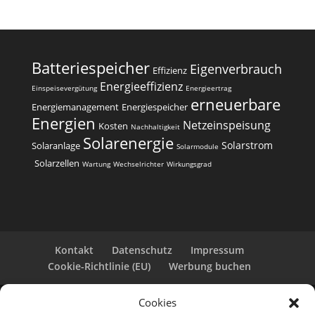
Batteriespeicher
Eigenverbrauch
Effizienz
Energieeffizienz
Einspeisevergütung
Energieertrag
erneuerbare
Energiemanagement
Energiespeicher
Energien
Netzeinspeisung
Kosten
Nachhaltigkeit
Solarenergie
Solarstrom
Solaranlage
Solarmodule
Solarzellen
Wartung
Wechselrichter
Wirkungsgrad
Kontakt
Datenschutz
Impressum
Cookie-Richtlinie (EU)
Werbung buchen
Cookies
Copyright 2025-2026 | Web24 Consulting AVO UG |