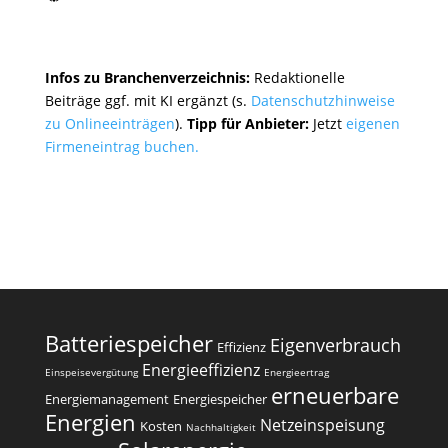
Infos zu Branchenverzeichnis:
Redaktionelle
Beiträge ggf. mit KI ergänzt (s.
Datenschutzhinweise
zu Onlineeinträgen
).
Tipp für Anbieter:
Jetzt
eigenen
Firmeneintrag buchen.
Batteriespeicher
Eigenverbrauch
Effizienz
Energieeffizienz
Einspeisevergütung
Energieertrag
erneuerbare
Energiemanagement
Energiespeicher
Energien
Netzeinspeisung
Kosten
Nachhaltigkeit