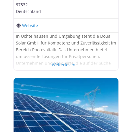
97532
Deutschland
Website
In Üchtelhausen und Umgebung steht die DoBa
Solar GmbH für Kompetenz und Zuverlässigkeit im
Bereich Photovoltaik. Das Unternehmen bietet
umfassende Lösungen für Privatpersonen,
Unternehmen und Landwirte, die auf der Suche
Weiterlesen …
nach nachhaltigen und effizienten
Energielösungen sind. DoBa Solar GmbH: Ihr
verlässlicher Partner für Photovoltaik in
Üchtelhausen Bei DoBa Solar GmbH steht die
Zufriedenheit der Kunden im Mittelpunkt. Das
Unternehmen legt