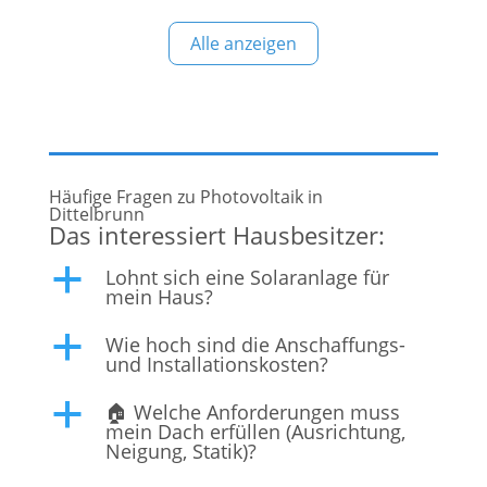
Unternehmen im Bereich der Photovoltaik sind wir
Alle anzeigen
stolz darauf, maßgeschneiderte Lösungen für
Privathaushalte und Unternehmen anzubieten,
um ihnen zu
Häufige Fragen zu Photovoltaik in
Dittelbrunn
Das interessiert Hausbesitzer:
Lohnt sich eine Solaranlage für
a
mein Haus?
Wie hoch sind die Anschaffungs-
a
und Installationskosten?
🏠 Welche Anforderungen muss
a
mein Dach erfüllen (Ausrichtung,
Neigung, Statik)?