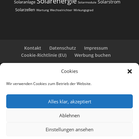
Solarenergie
Solarstrom
Solaranlage
Solarmodule
Solarzellen
Wartung
Wechselrichter
Wirkungsgrad
Kontakt
Datenschutz
Impressum
Cookie-Richtlinie (EU)
Werbung buchen
Cookies
Copyright 2025-2026 | Web24 Consulting AVO UG |
Alle Rechte vorbehalten *Werbehinweis: Die ist eine
Wir verwenden Cookies zum Betrieb der Website.
Webseite mit Infos rund um PV-Anlagen und einem
Anbieterverzeichnis. Wir selbst sind kein Solarteur.
Wenn Sie bei den Werbepartnern ein Angebot
Alles klar, akzeptiert
anfordern oder eine PV-Anlage bestellen, erhalten
wir ggf. eine Werbevergütung vom jeweiligen
Ablehnen
Dienstleister.
KI-Hinweis: Einträge wurden redaktionell und/oder
Einstellungen ansehen
mit KI erstellt bzw. ergänzt. Auch per KI-erstellte