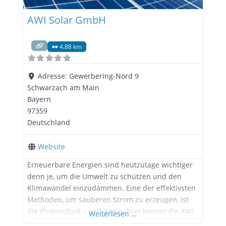
AWI Solar GmbH
4.88 km
Adresse:
Gewerbering-Nord 9
Schwarzach am Main
Bayern
97359
Deutschland
Website
Erneuerbare Energien sind heutzutage wichtiger
denn je, um die Umwelt zu schützen und den
Klimawandel einzudämmen. Eine der effektivsten
Methoden, um sauberen Strom zu erzeugen, ist
die Photovoltaik – und genau hier kommt die AWI
Weiterlesen …
Solar GmbH ins Spiel. Als führendes