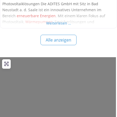
Photovoltaiklösungen Die ADITES GmbH mit Sitz in Bad
Neustadt a. d. Saale ist ein innovatives Unternehmen im
Bereich
erneuerbare Energien
. Mit einem klaren Fokus auf
Photovoltaik,
Wärmepumpen
, Speicherlösungen und
Weiterlesen …
Energiemanagement bietet ADITES maßgeschneiderte
Energiekonzepte für Privat- und Gewerbekunden. Das Ziel:
Alle anzeigen
Energiefreiheit durch intelligente, nachhaltige Technik. Dank
eines benutzerfreundlichen Online-Konfigurators können
Interessierte ihre