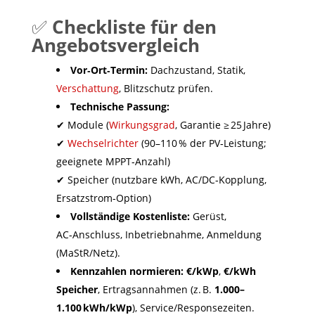
✅
Checkliste für den
Angebotsvergleich
Vor‑Ort‑Termin:
Dachzustand, Statik,
Verschattung
, Blitzschutz prüfen.
Technische Passung:
✔ Module (
Wirkungsgrad
, Garantie ≥ 25 Jahre)
✔
Wechselrichter
(90–110 % der PV‑Leistung;
geeignete MPPT‑Anzahl)
✔ Speicher (nutzbare kWh, AC/DC‑Kopplung,
Ersatzstrom‑Option)
Vollständige Kostenliste:
Gerüst,
AC‑Anschluss, Inbetriebnahme, Anmeldung
(MaStR/Netz).
Kennzahlen normieren:
€/kWp
,
€/kWh
Speicher
, Ertragsannahmen (z. B.
1.000–
1.100 kWh/kWp
), Service/Responsezeiten.