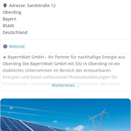
Adresse:
Sandstraße 12
Oberding
Bayern
85445
Deutschland
Website
☀️ BayernWatt GmbH – Ihr Partner für nachhaltige Energie aus
Oberding Die BayernWatt GmbH mit Sitz in Oberding ist ein
etabliertes Unternehmen im Bereich der erneuerbaren
Energien und bietet umfassende Photovoltaiklösungen für
Privatkunden, Gewerbebetriebe und Kommunen. Mit einem
Weiterlesen …
starken Fokus auf Qualität, Effizienz und individuelle Beratung
hat sich BayernWatt als zuverlässiger Partner für die
Energiewende in Bayern etabliert. 🔍 Hinweis: