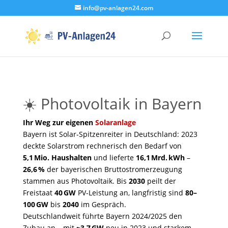
info@pv-anlagen24.com
☀️ Photovoltaik in Bayern
Ihr Weg zur eigenen
Solaranlage
Bayern ist Solar‑Spitzenreiter in Deutschland: 2023
deckte Solarstrom rechnerisch den Bedarf von
5,1 Mio. Haushalten
und lieferte
16,1 Mrd. kWh
–
26,6 %
der bayerischen Bruttostromerzeugung
stammen aus Photovoltaik. Bis
2030
peilt der
Freistaat
40 GW
PV‑Leistung an, langfristig sind
80–
100 GW
bis
2040
im Gespräch.
Deutschlandweit führte Bayern 2024/2025 den
Zubau an – mit
≈3,7 GW
neu in 2023 und starkem