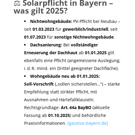
⚖️
Solarpflicht in Bayern –
was gilt 2025?
Nichtwohngebäude:
PV‑Pflicht bei Neubau –
seit
01.03.2023
für
gewerblich/industriell
, seit
01.07.2023
für
sonstige Nichtwohngebäude
.
Dachsanierung:
Bei
vollständiger
Erneuerung der Dachhaut
ab
01.01.2025
gilt
ebenfalls eine Pflicht (angemessene Auslegung,
i. d. R. mind. ein Drittel geeigneter Dachfläche).
Wohngebäude neu ab 01.01.2025:
Soll‑Vorschrift
(„sollen sicherstellen…“) – starke
Empfehlung statt strikter Pflicht, mit
Ausnahmen und Härtefallklauseln.
Rechtsgrundlage:
Art. 44a BayBO
(aktuelle
Fassung ab
01.10.2025
) und behördliche
Praxisinformationen.
[gesetze-bayern.de]