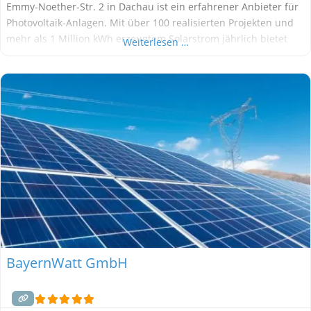
Emmy-Noether-Str. 2 in Dachau ist ein erfahrener Anbieter für
Photovoltaik-Anlagen. Mit über 100 realisierten Projekten und
mehr als 1 Million kWh erzeugtem Solarstrom jährlich bietet
Weiterlesen …
Solaris maßgeschneiderte Lösungen für Privat- und
Gewerbekunden – von der Beratung über die Planung bis zur
Installation
BayernWatt GmbH