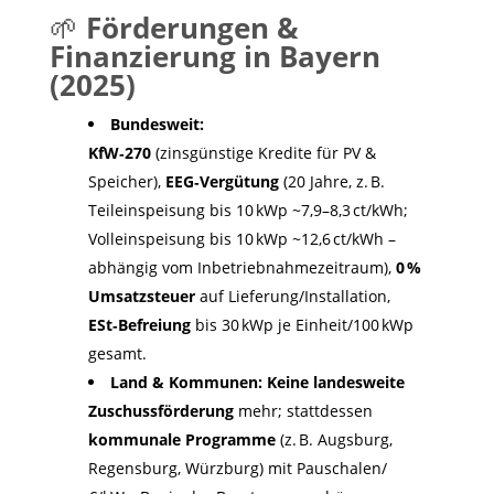
🌱
Förderungen &
Finanzierung in Bayern
(2025)
Bundesweit:
KfW‑270
(zinsgünstige Kredite für PV &
Speicher),
EEG‑Vergütung
(20 Jahre, z. B.
Teileinspeisung bis 10 kWp ~7,9–8,3 ct/kWh;
Volleinspeisung bis 10 kWp ~12,6 ct/kWh –
abhängig vom Inbetriebnahmezeitraum),
0 %
Umsatzsteuer
auf Lieferung/Installation,
ESt‑Befreiung
bis 30 kWp je Einheit/100 kWp
gesamt.
Land & Kommunen:
Keine landesweite
Zuschussförderung
mehr; stattdessen
kommunale Programme
(z. B. Augsburg,
Regensburg, Würzburg) mit Pauschalen/