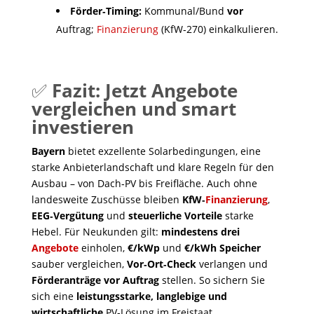
Förder‑Timing:
Kommunal/Bund
vor
Auftrag;
Finanzierung
(KfW‑270) einkalkulieren.
✅
Fazit: Jetzt Angebote
vergleichen und smart
investieren
Bayern
bietet exzellente Solarbedingungen, eine
starke Anbieterlandschaft und klare Regeln für den
Ausbau – von Dach‑PV bis Freifläche. Auch ohne
landesweite Zuschüsse bleiben
KfW‑
Finanzierung
,
EEG‑Vergütung
und
steuerliche Vorteile
starke
Hebel. Für Neukunden gilt:
mindestens drei
Angebote
einholen,
€/kWp
und
€/kWh Speicher
sauber vergleichen,
Vor‑Ort‑Check
verlangen und
Förderanträge vor Auftrag
stellen. So sichern Sie
sich eine
leistungsstarke, langlebige und
wirtschaftliche
PV‑Lösung im Freistaat.