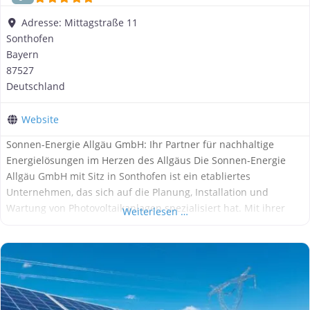
Adresse:
Mittagstraße 11
Sonthofen
Bayern
87527
Deutschland
Website
Sonnen-Energie Allgäu GmbH: Ihr Partner für nachhaltige
Energielösungen im Herzen des Allgäus Die Sonnen-Energie
Allgäu GmbH mit Sitz in Sonthofen ist ein etabliertes
Unternehmen, das sich auf die Planung, Installation und
Wartung von Photovoltaikanlagen spezialisiert hat. Mit ihrer
Weiterlesen …
langjährigen Erfahrung und einem engagierten Team bietet die
Sonnen-Energie Allgäu GmbH ihren Kunden maßgeschneiderte
Lösungen für eine nachhaltige und unabhängige
Energieversorgung im