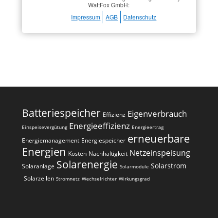
WattFox GmbH:
Impressum
AGB
Datenschutz
Batteriespeicher
Eigenverbrauch
Effizienz
Energieeffizienz
Einspeisevergütung
Energieertrag
erneuerbare
Energiemanagement
Energiespeicher
Energien
Netzeinspeisung
Kosten
Nachhaltigkeit
Solarenergie
Solarstrom
Solaranlage
Solarmodule
Solarzellen
Stromnetz
Wechselrichter
Wirkungsgrad