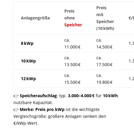
Preis
Preis
mit
Anlagengröße
ohne
€
Speicher
Speicher
(10 kWh)
ca.
ca.
8 kWp
1.
11.000 €
14.500 €
ca.
ca.
10 kWp
1.
13.500 €
17.500 €
ca.
ca.
12 kWp
1.
15.500 €
19.800 €
👉
Speicheraufschlag
: typ.
3.000–4.000 €
für
10 kWh
nutzbare Kapazität.
👉
Merke:
Preis pro kWp
ist die wichtigste
Vergleichsgröße; größere Anlagen senken den
€/kWp‑Wert.