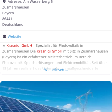
Adresse:
Am Wasserberg 5
Zusmarshausen
Bayern
86441
Deutschland
Website
☀️
Krasniqi GmbH
– Spezialist für Photovoltaik in
Zusmarshausen Die
Krasniqi GmbH
mit Sitz in Zusmarshausen
(Bayern) ist ein erfahrener Meisterbetrieb im Bereich
Photovoltaik, Speicherlösungen und Elektromobilität. Seit über
18 Jahren realisiert das Unternehmen maßgeschneiderte
Weiterlesen …
Energielösungen für Privat- und Gewerbekunden in ganz
Deutschland. 🌱 Nachhaltige Energie für eine saubere Zukunft
Mit mehr als 25.000 installierten Photovoltaikanlagen zählt die
Krasniqi GmbH