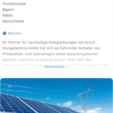
Tirschenreuth
Bayern
95643
Deutschland
Website
Ihr Partner für nachhaltige Energielösungen Die Krisch
Energietechnik GmbH hat sich als führender Anbieter von
Photovoltaik- und Solaranlagen sowie Speichersystemen
etabliert. Seit ihrer Gründung im Jahr 1976 steht das
Unternehmen für Qualität, Innovation und Zuverlässigkeit. Mit
Weiterlesen …
fast fünf Jahrzehnten Erfahrung bietet Krisch Energietechnik
maßgeschneiderte Lösungen für Privatpersonen, Gewerbe und
Landwirtschaft. Historie und Entwicklung Die Geschichte der
Krisch Energietechnik GmbH beginnt