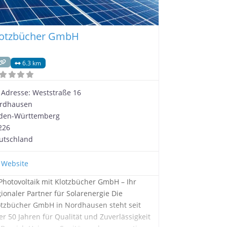
lotzbücher GmbH
6.3 km
Adresse:
Weststraße 16
rdhausen
den-Württemberg
226
utschland
Website
 Photovoltaik mit Klotzbücher GmbH – Ihr
gionaler Partner für Solarenergie Die
otzbücher GmbH in Nordhausen steht seit
er 50 Jahren für Qualität und Zuverlässigkeit