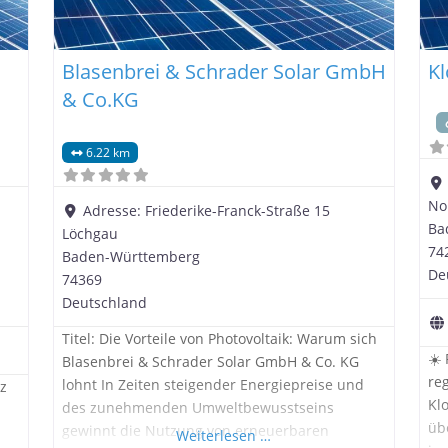
Blasenbrei & Schrader Solar GmbH
K
& Co.KG
6.22 km
No
Adresse:
Friederike-Franck-Straße 15
Ba
Löchgau
74
Baden-Württemberg
De
74369
Deutschland
Titel: Die Vorteile von Photovoltaik: Warum sich
☀️
Blasenbrei & Schrader Solar GmbH & Co. KG
re
lohnt In Zeiten steigender Energiepreise und
tz
Kl
des zunehmenden Umweltbewusstseins
üb
gewinnt die Nutzung von erneuerbaren
Weiterlesen …