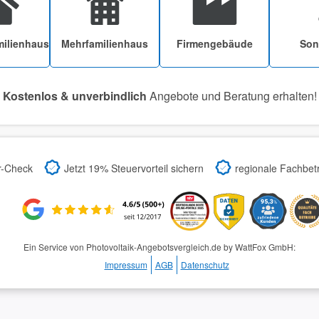
milienhaus
Mehrfamilienhaus
Firmengebäude
Son
Kostenlos & unverbindlich
Angebote und Beratung erhalten!
r-Check
Jetzt 19% Steuervorteil sichern
regionale Fachbetr
Ein Service von Photovoltaik-Angebotsvergleich.de by WattFox GmbH:
Impressum
AGB
Datenschutz