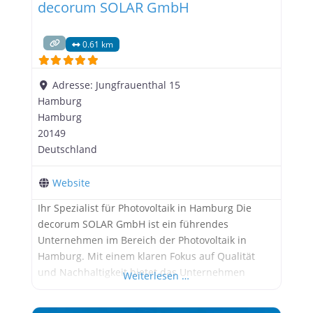
decorum SOLAR GmbH
0.61 km
Adresse:
Jungfrauenthal 15
Hamburg
Hamburg
20149
Deutschland
Website
Ihr Spezialist für Photovoltaik in Hamburg Die
decorum SOLAR GmbH ist ein führendes
Unternehmen im Bereich der Photovoltaik in
Hamburg. Mit einem klaren Fokus auf Qualität
und Nachhaltigkeit bietet das Unternehmen
Weiterlesen …
maßgeschneiderte Lösungen für Privat- und
Geschäftskunden. ℹ️ Hinweis: Alle Informationen in