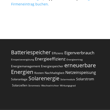
Firmeneintrag buchen.
Batteriespeicher
Eigenverbrauch
Effizienz
Energieeffizienz
Einspeisevergütung
Energieertrag
erneuerbare
Energiemanagement
Energiespeicher
Energien
Netzeinspeisung
Kosten
Nachhaltigkeit
Solarenergie
Solarstrom
Solaranlage
Solarmodule
Solarzellen
Stromnetz
Wechselrichter
Wirkungsgrad