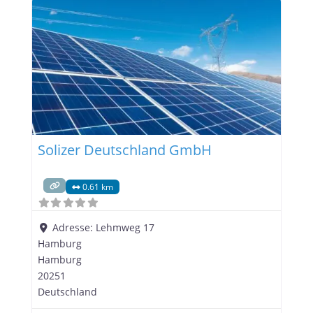
diesem Beitrag stammen aus öffentlich
verfügbaren Quellen und wurden von der
betreffenden Firma selbst noch nicht verifiziert.
Individuelle
Solizer Deutschland GmbH
0.61 km
Adresse:
Lehmweg 17
Hamburg
Hamburg
20251
Deutschland