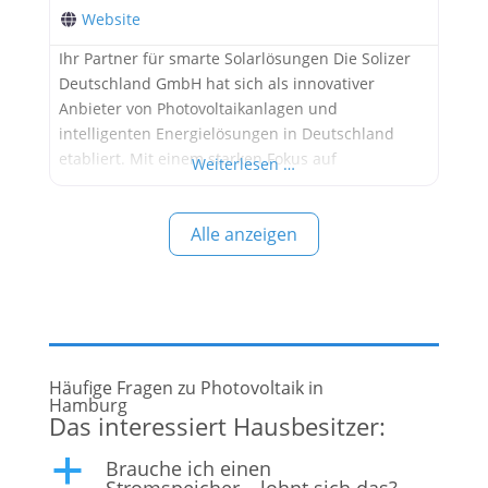
Website
Ihr Partner für smarte Solarlösungen Die Solizer
Deutschland GmbH hat sich als innovativer
Anbieter von Photovoltaikanlagen und
intelligenten Energielösungen in Deutschland
etabliert. Mit einem starken Fokus auf
Weiterlesen …
Technologie, Effizienz und Kundenzufriedenheit
unterstützt das Unternehmen Privat- und
Alle anzeigen
Geschäftskunden dabei, ihre Energiezukunft
nachhaltig und digital zu gestalten. Digitale
Energiewende mit Solizer: Mehr als nur
Photovoltaik In einer Zeit, in der Energieeffizienz
und
Häufige Fragen zu Photovoltaik in
Hamburg
Das interessiert Hausbesitzer:
Brauche ich einen
a