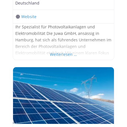
Deutschland
Website
Ihr Spezialist für Photovoltaikanlagen und
Elektromobilität Die Juwa GmbH, ansässig in
Hamburg, hat sich als führendes Unternehmen im
Bereich der Photovoltaikanlagen und
Elektromobilität etabliert. Mit einem klaren Fokus
Weiterlesen …
auf Qualität und Innovation bietet das
Unternehmen maßgeschneiderte Lösungen für
private und gewerbliche Kunden, die auf
erneuerbare Energien umsteigen möchten.
Vielfältige Dienstleistungen für nachhaltige
Energie Die Juwa GmbH bietet ein umfassendes
Dienstleistungsspektrum,