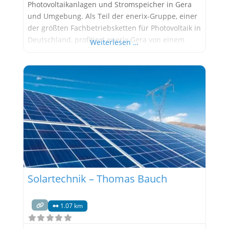
Photovoltaikanlagen und Stromspeicher in Gera
und Umgebung. Als Teil der enerix-Gruppe, einer
der größten Fachbetriebsketten für Photovoltaik in
Deutschland, profitiert enerix Gera von einem
Weiterlesen …
starken Netzwerk und langjähriger Erfahrung.
Kerngeschäft: enerix Gera konzentriert sich auf
die Planung, Installation und Wartung von
Photovoltaikanlagen und Stromspeichern für
Privathaushalte und Gewerbe. Sie bieten
Komplettlösungen aus einer
Solartechnik – Thomas Bauch
1.07 km