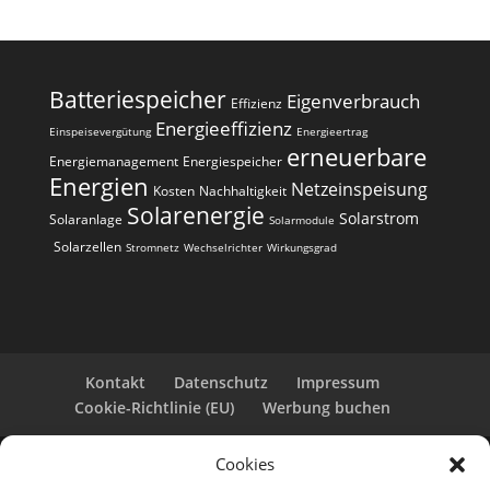
Batteriespeicher
Eigenverbrauch
Effizienz
Energieeffizienz
Einspeisevergütung
Energieertrag
erneuerbare
Energiemanagement
Energiespeicher
Energien
Netzeinspeisung
Kosten
Nachhaltigkeit
Solarenergie
Solarstrom
Solaranlage
Solarmodule
Solarzellen
Stromnetz
Wechselrichter
Wirkungsgrad
Kontakt
Datenschutz
Impressum
Cookie-Richtlinie (EU)
Werbung buchen
Cookies
Copyright 2025-2026 | Web24 Consulting AVO UG |