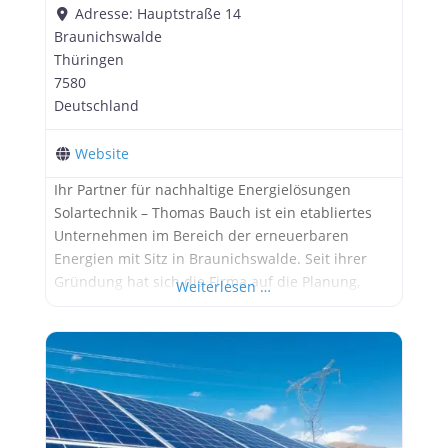
Adresse:
Hauptstraße 14
Braunichswalde
Thüringen
7580
Deutschland
Website
Ihr Partner für nachhaltige Energielösungen
Solartechnik – Thomas Bauch ist ein etabliertes
Unternehmen im Bereich der erneuerbaren
Energien mit Sitz in Braunichswalde. Seit ihrer
Gründung hat sich die Firma auf die Planung,
Weiterlesen …
Installation und Wartung von Photovoltaikanlagen
spezialisiert. Mit einem starken Fokus auf Qualität
und Kundenzufriedenheit bietet Solartechnik –
Thomas Bauch maßgeschneiderte Lösungen für
Privat- und Geschäftskunden. Unsere Mission
Unsere