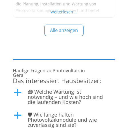
die Planung, Installation und Wartung von
Photovoltaikanlagen spezialisiert und bietet
Weiterlesen …
umfassende Lösungen für private und
gewerbliche Kunden. Dienstleistungen und
Alle anzeigen
Spezialisierungen Solar Home Gera GmbH bietet
eine breite Palette an Dienstleistungen an, die alle
Aspekte der Photovoltaik abdecken:
Häufige Fragen zu Photovoltaik in
Gera
Das interessiert Hausbesitzer:
🧰 Welche Wartung ist
a
notwendig – und wie hoch sind
die laufenden Kosten?
🛡️ Wie lange halten
a
Photovoltaikmodule und wie
zuverlässig sind sie?