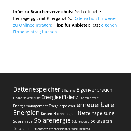
Infos zu Branchenverzeichnis:
Redaktionelle
Beiträge ggf. mit KI ergänzt (s.
Datenschutzhinweise
zu Onlineeinträgen
).
Tipp für Anbieter:
Jetzt
eigenen
Firmeneintrag buchen.
Batteriespeicher
Eigenverbrauch
Effizienz
Energieeffizienz
Einspeisevergütung
Energieertrag
erneuerbare
Energiemanagement
Energiespeicher
Energien
Netzeinspeisung
Kosten
Nachhaltigkeit
Solarenergie
Solarstrom
Solaranlage
Solarmodule
Solarzellen
Stromnetz
Wechselrichter
Wirkungsgrad