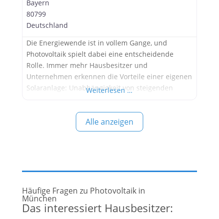
Bayern
80799
Deutschland
Die Energiewende ist in vollem Gange, und
Photovoltaik spielt dabei eine entscheidende
Rolle. Immer mehr Hausbesitzer und
Unternehmen erkennen die Vorteile einer eigenen
Solaranlage: Unabhängigkeit von steigenden
Weiterlesen …
Strompreisen, aktiver Beitrag zum Umweltschutz
und langfristige Kosteneinsparungen. Nutzen Sie
Alle anzeigen
die Kraft der Sonne mit Munich Solar Energy Als
Experte im Bereich Photovoltaik steht Munich
Solar Energy GmbH für Qualität, Innovation und
Kundenzufriedenheit.
Häufige Fragen zu Photovoltaik in
München
Das interessiert Hausbesitzer: