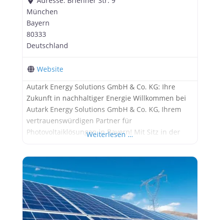
Adresse:
Brienner Str. 9
München
Bayern
80333
Deutschland
Website
Autark Energy Solutions GmbH & Co. KG: Ihre
Zukunft in nachhaltiger Energie Willkommen bei
Autark Energy Solutions GmbH & Co. KG, Ihrem
vertrauenswürdigen Partner für
Photovoltaiklösungen in Bayern! Mit Sitz in der
Weiterlesen …
Brienner Str. 9, 80333 München, sind wir stolz
darauf, die Zukunft der Energieversorgung zu
revolutionieren und Ihnen dabei zu helfen, Ihre
Energiekosten zu senken und gleichzeitig die
Umwelt