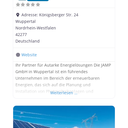
Adresse:
Königsberger Str. 24
Wuppertal
Nordrhein-Westfalen
42277
Deutschland
Website
Ihr Partner für Autarke Energielösungen Die JAMP
GmbH in Wuppertal ist ein führendes
Unternehmen im Bereich der erneuerbaren
Energien, das sich auf die Planung und
Installation von Photovoltaikanlagen und
Weiterlesen …
Stromspeichern spezialisiert hat. Seit ihrer
Gründung hat sich die Firma einen Namen
gemacht, indem sie maßgeschneiderte
Energielösungen für ihre Kunden anbietet und
dabei höchste Qualitätsstandards erfüllt.