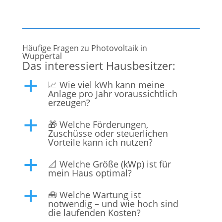
für Qualität sind wir Ihr zuverlässiger Partner auf
dem Weg zu einer grüneren Zukunft.
Häufige Fragen zu Photovoltaik in
Wuppertal
Das interessiert Hausbesitzer:
📈 Wie viel kWh kann meine
a
Anlage pro Jahr voraussichtlich
erzeugen?
🎁 Welche Förderungen,
a
Zuschüsse oder steuerlichen
Vorteile kann ich nutzen?
📐 Welche Größe (kWp) ist für
a
mein Haus optimal?
🧰 Welche Wartung ist
a
notwendig – und wie hoch sind
die laufenden Kosten?