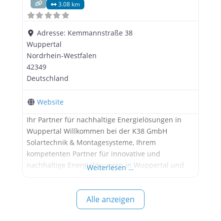
3.08 km
Adresse:
Kemmannstraße 38
Wuppertal
Nordrhein-Westfalen
42349
Deutschland
Website
Ihr Partner für nachhaltige Energielösungen in
Wuppertal Willkommen bei der K38 GmbH
Solartechnik & Montagesysteme, Ihrem
kompetenten Partner für innovative und
nachhaltige Energielösungen in Wuppertal und
Weiterlesen …
Umgebung. Seit 2007 bieten wir
maßgeschneiderte Dienstleistungen im Bereich
Alle anzeigen
Solartechnik und Montagesysteme an. Mit unserer
langjährigen Erfahrung und unserem Engagement