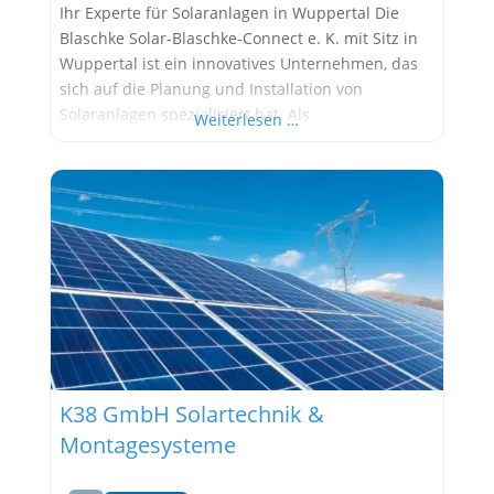
Ihr Experte für Solaranlagen in Wuppertal Die
Blaschke Solar-Blaschke-Connect e. K. mit Sitz in
Wuppertal ist ein innovatives Unternehmen, das
sich auf die Planung und Installation von
Solaranlagen spezialisiert hat. Als
Weiterlesen …
konzessionierter Elektromeisterbetrieb bietet
Blaschke Solar maßgeschneiderte Lösungen für
private und gewerbliche Kunden an.
Unternehmensgeschichte und Philosophie
Blaschke Solar wurde gegründet, um nachhaltige
Energielösungen zu bieten und die Energiewende
aktiv
K38 GmbH Solartechnik &
Montagesysteme