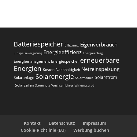
Batteriespeicher
Eigenverbrauch
Effizienz
Energieeffizienz
Einspeisevergütung
Energieertrag
erneuerbare
Energiemanagement
Energiespeicher
Energien
Netzeinspeisung
Kosten
Nachhaltigkeit
Solarenergie
Solarstrom
Solaranlage
Solarmodule
Solarzellen
Stromnetz
Wechselrichter
Wirkungsgrad
Kontakt
Datenschutz
Impressum
Cookie-Richtlinie (EU)
Werbung buchen