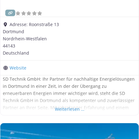
Adresse:
Roonstraße 13
Dortmund
Nordrhein-Westfalen
44143
Deutschland
Website
SD Technik GmbH: Ihr Partner für nachhaltige Energielösungen
in Dortmund In einer Zeit, in der der Übergang zu
erneuerbaren Energien immer wichtiger wird, steht die SD
Technik GmbH in Dortmund als kompetenter und zuverlässiger
Partner an Ihrer Seite. Mit jahrelanger Erfahrung und einem
Weiterlesen …
tiefen Verständnis für die Bedürfnisse der Region bietet das
Unternehmen maßgeschneiderte Photovoltaik- und
Energiespeicherlösungen für Privat- und