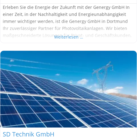
Erleben Sie die Energie der Zukunft mit der Genergy GmbH In
einer Zeit, in der Nachhaltigkeit und Energieunabhängigkeit
immer wichtiger werden, ist die Genergy GmbH in Dortmund
Ihr zuverlässiger Partner für Photovoltaikanlagen. Wir bieten
maßgeschneiderte Lösungen für Privat- und Geschäftskunden,
Weiterlesen …
die nicht nur die Umwelt schonen, sondern auch langfristig
Ihre Energiekosten senken. Unser Team aus erfahrenen
Fachleuten begleitet Sie von
SD Technik GmbH