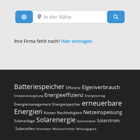
In der Nähe
Suche nach Entfernung
Suchen
Ihre Firma fehlt noch?
Hier eintragen
Batteriespeicher
Eigenverbrauch
Effizienz
Energieeffizienz
Einspeisevergütung
Energieertrag
erneuerbare
Energiemanagement
Energiespeicher
Energien
Netzeinspeisung
Kosten
Nachhaltigkeit
Solarenergie
Solarstrom
Solaranlage
Solarmodule
Solarzellen
Stromnetz
Wechselrichter
Wirkungsgrad