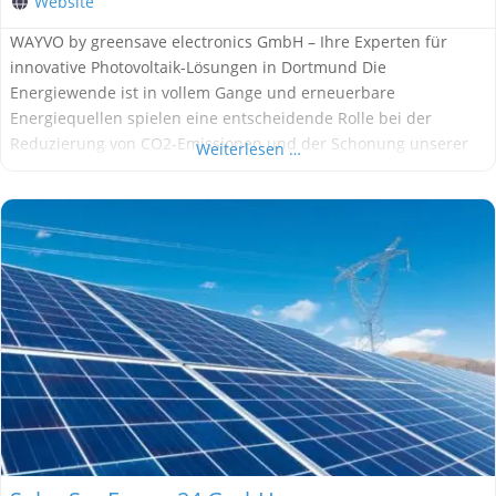
Website
WAYVO by greensave electronics GmbH – Ihre Experten für
innovative Photovoltaik-Lösungen in Dortmund Die
Energiewende ist in vollem Gange und erneuerbare
Energiequellen spielen eine entscheidende Rolle bei der
Reduzierung von CO2-Emissionen und der Schonung unserer
Weiterlesen …
Umwelt. Eine effiziente und nachhaltige Möglichkeit, um
sauberen Strom zu erzeugen, ist die Nutzung von
Photovoltaikanlagen. Wenn Sie auf der Suche nach einem
vertrauenswürdigen Partner