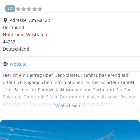
Adresse:
Am Kai 22
Dortmund
Nordrhein-Westfalen
44263
Deutschland
Website
Hier ist ein Beitrag über Der Solarteur GmbH, basierend auf
öffentlich zugänglichen Informationen: 🔆 Der Solarteur GmbH
– Ihr Partner für Photovoltaiklösungen aus Dortmund Die Der
Solarteur GmbH mit Sitz in Dortmund hat sich als zuverlässiger
Anbieter für Photovoltaikanlagen und ganzheitliche
Weiterlesen …
Energielösungen etabliert. Das Unternehmen bietet
maßgeschneiderte Solarkonzepte für Privat- und
Gewerbekunden – von der Planung über die
Materialbeschaffung bis