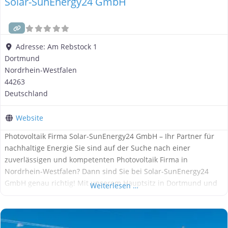
Solar-SunEnergy24 GmbH
Adresse:
Am Rebstock 1
Dortmund
Nordrhein-Westfalen
44263
Deutschland
Website
Photovoltaik Firma Solar-SunEnergy24 GmbH – Ihr Partner für
nachhaltige Energie Sie sind auf der Suche nach einer
zuverlässigen und kompetenten Photovoltaik Firma in
Nordrhein-Westfalen? Dann sind Sie bei Solar-SunEnergy24
GmbH genau richtig! Mit unserem Hauptsitz in Dortmund und
Weiterlesen …
langjähriger Erfahrung im Bereich
erneuerbare Energien
sind
wir Ihr vertrauenswürdiger Partner für Solarlösungen. Unsere
Firma, Solar-SunEnergy24 GmbH, hat sich auf die Planung,