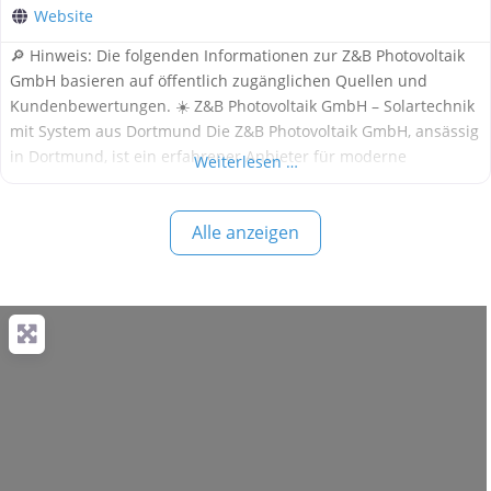
Website
🔎 Hinweis: Die folgenden Informationen zur Z&B Photovoltaik
GmbH basieren auf öffentlich zugänglichen Quellen und
Kundenbewertungen. ☀️ Z&B Photovoltaik GmbH – Solartechnik
mit System aus Dortmund Die Z&B Photovoltaik GmbH, ansässig
in Dortmund, ist ein erfahrener Anbieter für moderne
Weiterlesen …
Photovoltaiklösungen im privaten und gewerblichen Bereich.
Das Unternehmen begleitet seine Kundinnen und Kunden von
Alle anzeigen
der ersten Beratung bis zur schlüsselfertigen Installation