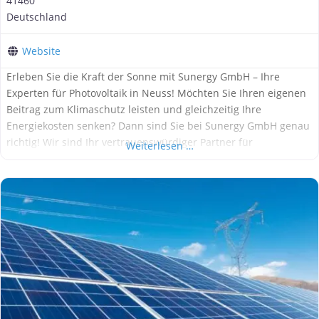
41460
Deutschland
Website
Erleben Sie die Kraft der Sonne mit Sunergy GmbH – Ihre
Experten für Photovoltaik in Neuss! Möchten Sie Ihren eigenen
Beitrag zum Klimaschutz leisten und gleichzeitig Ihre
Energiekosten senken? Dann sind Sie bei Sunergy GmbH genau
richtig! Wir sind Ihr vertrauenswürdiger Partner für
Weiterlesen …
maßgeschneiderte Photovoltaik-Lösungen in Neuss und
Umgebung. Mit unserer langjährigen Erfahrung und unserem
Fachwissen unterstützen wir Sie dabei,