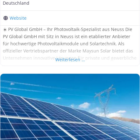
Deutschland
Website
☀️ PV Global GmbH – Ihr Photovoltaik-Spezialist aus Neuss Die
PV Global GmbH mit Sitz in Neuss ist ein etablierter Anbieter
für hochwertige Photovoltaikmodule und Solartechnik. Als
offizieller Vertriebspartner der Marke Maysun Solar bietet das
Unternehmen innovative Lösungen für private und gewerbliche
Weiterlesen …
Kunden: 🧠 Modulvertrieb & Beratung PV Global vertreibt
leistungsstarke
Solarmodule
wie die TWISUN Pro-TOPCon, IBC
und HJT mit