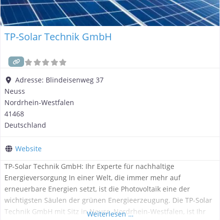
TP-Solar Technik GmbH
Adresse:
Blindeisenweg 37
Neuss
Nordrhein-Westfalen
41468
Deutschland
Website
TP-Solar Technik GmbH: Ihr Experte für nachhaltige
Energieversorgung In einer Welt, die immer mehr auf
erneuerbare Energien setzt, ist die Photovoltaik eine der
wichtigsten Säulen der grünen Energieerzeugung. Die TP-Solar
Technik GmbH mit Sitz in Neuss, Nordrhein-Westfalen, ist Ihr
Weiterlesen …