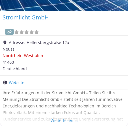
Stromlicht GmbH
Adresse:
Hellersbergstraße 12a
Neuss
Nordrhein-Westfalen
41460
Deutschland
Website
Ihre Erfahrungen mit der Stromlicht GmbH – Teilen Sie Ihre
Meinung! Die Stromlicht GmbH steht seit Jahren für innovative
Energielösungen und nachhaltige Technologien im Bereich
Photovoltaik. Mit einem starken Fokus auf Qualität,
Kundenservice und zukunftsorientierte Energieversorgung hat
Weiterlesen …
sich das Unternehmen einen Namen gemacht – sowohl bei