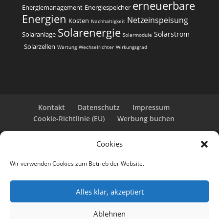
erneuerbare
Energiemanagement
Energiespeicher
Energien
Netzeinspeisung
Kosten
Nachhaltigkeit
Solarenergie
Solarstrom
Solaranlage
Solarmodule
Solarzellen
Wartung
Wechselrichter
Wirkungsgrad
Kontakt
Datenschutz
Impressum
Cookie-Richtlinie (EU)
Werbung buchen
Cookies
Copyright 2025-2026 | Web24 Consulting AVO UG |
Alle Rechte vorbehalten *Werbehinweis: Die ist eine
Wir verwenden Cookies zum Betrieb der Website.
Webseite mit Infos rund um PV-Anlagen und einem
Anbieterverzeichnis. Wir selbst sind kein Solarteur.
Wenn Sie bei den Werbepartnern ein Angebot
Alles klar, akzeptiert
anfordern oder eine PV-Anlage bestellen, erhalten
wir ggf. eine Werbevergütung vom jeweiligen
Ablehnen