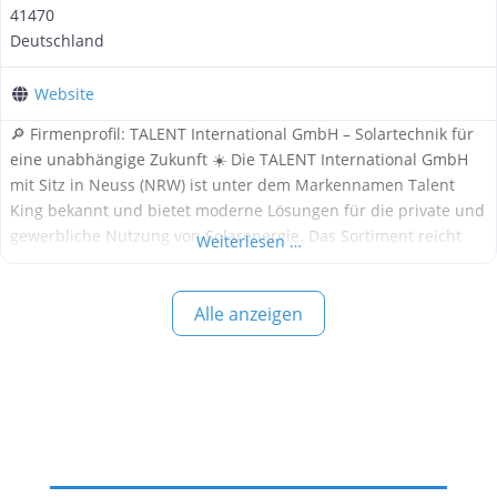
41470
Deutschland
Website
🔎 Firmenprofil: TALENT International GmbH – Solartechnik für
eine unabhängige Zukunft ☀️ Die TALENT International GmbH
mit Sitz in Neuss (NRW) ist unter dem Markennamen Talent
King bekannt und bietet moderne Lösungen für die private und
gewerbliche Nutzung von Solarenergie. Das Sortiment reicht
Weiterlesen …
von Balkonkraftwerken über komplette PV-Anlagen bis hin zu
Solar-Carports und Unterkonstruktionen – alles mit Fokus auf
Alle anzeigen
Qualität,