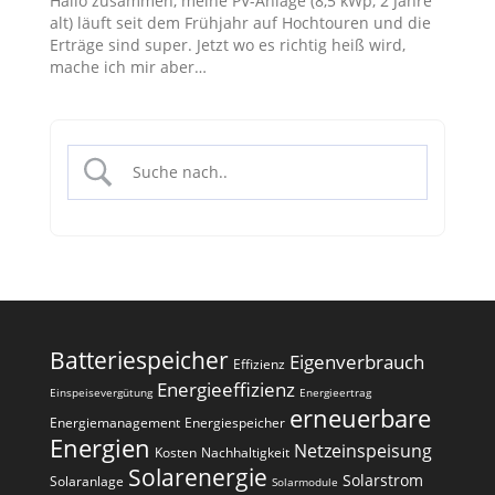
Hallo zusammen, meine PV-Anlage (8,5 kWp, 2 Jahre
alt) läuft seit dem Frühjahr auf Hochtouren und die
Erträge sind super. Jetzt wo es richtig heiß wird,
mache ich mir aber…
Batteriespeicher
Eigenverbrauch
Effizienz
Energieeffizienz
Einspeisevergütung
Energieertrag
erneuerbare
Energiemanagement
Energiespeicher
Energien
Netzeinspeisung
Kosten
Nachhaltigkeit
Solarenergie
Solarstrom
Solaranlage
Solarmodule