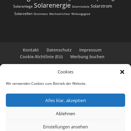
Solarenergie
Solarstrom
Solaranlage
Solarmodule
Solarzellen
Stromnetz
Wechselrichter
Wirkungsgrad
Kontakt
Datenschutz
Impressum
Cookie-Richtlinie (EU)
Werbung buchen
Cookies
Copyright 2025-2026 | Web24 Consulting AVO UG |
Alle Rechte vorbehalten *Werbehinweis: Die ist eine
Wir verwenden Cookies zum Betrieb der Website.
Webseite mit Infos rund um PV-Anlagen und einem
Anbieterverzeichnis. Wir selbst sind kein Solarteur.
Wenn Sie bei den Werbepartnern ein Angebot
Alles klar, akzeptiert
anfordern oder eine PV-Anlage bestellen, erhalten
wir ggf. eine Werbevergütung vom jeweiligen
Ablehnen
Dienstleister.
KI-Hinweis: Einträge wurden redaktionell und/oder
Einstellungen ansehen