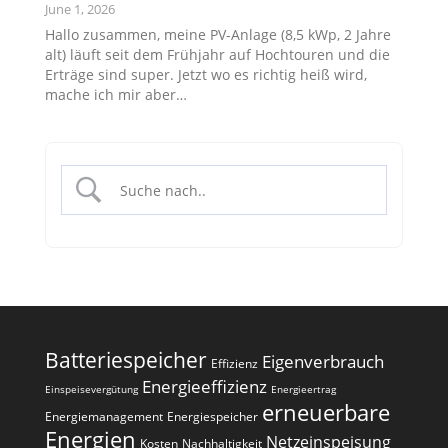
June 1, 2026
Hallo zusammen, meine PV-Anlage (8,5 kWp, 2 Jahre
alt) läuft seit dem Frühjahr auf Hochtouren und die
Erträge sind super. Jetzt wo es richtig heiß wird,
mache ich mir aber…
Batteriespeicher
Eigenverbrauch
Effizienz
Energieeffizienz
Einspeisevergütung
Energieertrag
erneuerbare
Energiemanagement
Energiespeicher
Energien
Netzeinspeisung
Kosten
Nachhaltigkeit