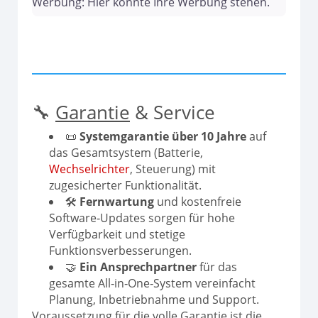
Werbung: Hier könnte Ihre Werbung stehen.
🔧
Garantie
& Service
📜
Systemgarantie über 10 Jahre
auf
das Gesamtsystem (Batterie,
Wechselrichter
, Steuerung) mit
zugesicherter Funktionalität.
🛠️
Fernwartung
und kostenfreie
Software‑Updates sorgen für hohe
Verfügbarkeit und stetige
Funktionsverbesserungen.
🤝
Ein Ansprechpartner
für das
gesamte All‑in‑One‑System vereinfacht
Planung, Inbetriebnahme und Support.
Voraussetzung für die volle Garantie ist die