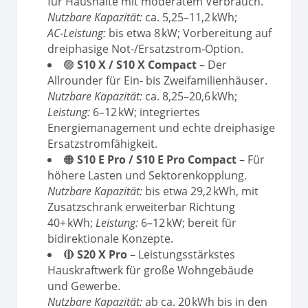
für Haushalte mit moderatem Verbrauch.
Nutzbare Kapazität:
ca. 5,25–11,2 kWh;
AC‑Leistung:
bis etwa 8 kW; Vorbereitung auf
dreiphasige Not-/Ersatzstrom‑Option.
🟢
S10 X / S10 X Compact
– Der
Allrounder für Ein‑ bis Zweifamilienhäuser.
Nutzbare Kapazität:
ca. 8,25–20,6 kWh;
Leistung:
6–12 kW; integriertes
Energiemanagement und echte dreiphasige
Ersatzstromfähigkeit.
🟠
S10 E Pro / S10 E Pro Compact
– Für
höhere Lasten und Sektorenkopplung.
Nutzbare Kapazität:
bis etwa 29,2 kWh, mit
Zusatzschrank erweiterbar Richtung
40+ kWh;
Leistung:
6–12 kW; bereit für
bidirektionale Konzepte.
🔴
S20 X Pro
– Leistungsstärkstes
Hauskraftwerk für große Wohngebäude
und Gewerbe.
Nutzbare Kapazität:
ab ca. 20 kWh bis in den