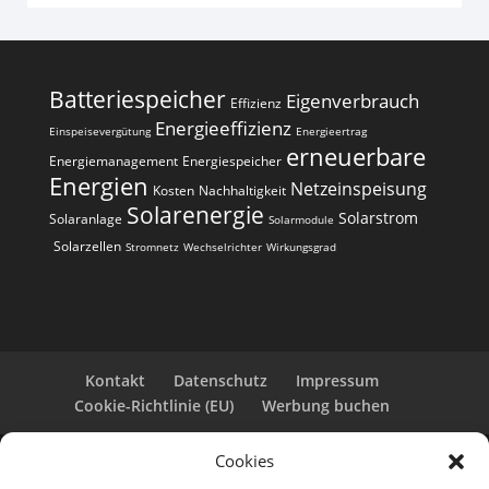
Batteriespeicher
Eigenverbrauch
Effizienz
Energieeffizienz
Einspeisevergütung
Energieertrag
erneuerbare
Energiemanagement
Energiespeicher
Energien
Netzeinspeisung
Kosten
Nachhaltigkeit
Solarenergie
Solarstrom
Solaranlage
Solarmodule
Solarzellen
Stromnetz
Wechselrichter
Wirkungsgrad
Kontakt
Datenschutz
Impressum
Cookie-Richtlinie (EU)
Werbung buchen
Cookies
Copyright 2025-2026 | Web24 Consulting AVO UG |
Alle Rechte vorbehalten *Werbehinweis: Die ist eine