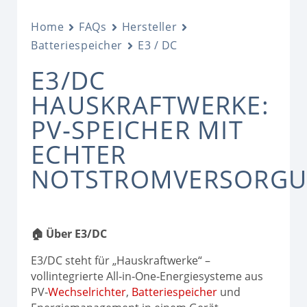
Home
FAQs
Hersteller
Batteriespeicher
E3 / DC
E3/DC
HAUSKRAFTWERKE:
PV‑SPEICHER MIT
ECHTER
NOTSTROMVERSORG
🏠 Über E3/DC
E3/DC steht für „Hauskraftwerke“ –
vollintegrierte All‑in‑One‑Energiesysteme aus
PV‑
Wechselrichter
,
Batteriespeicher
und