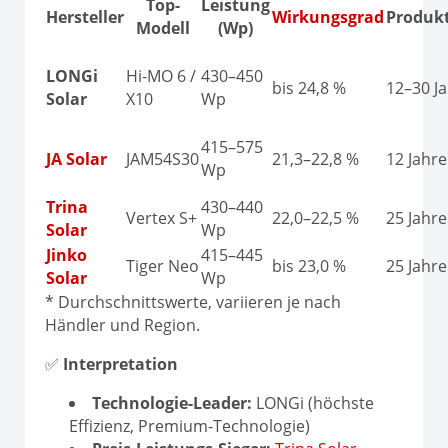
Top-
Leistung
Hersteller
Wirkungsgrad
Produk
Modell
(Wp)
LONGi
Hi-MO 6 /
430–450
bis 24,8 %
12–30 J
Solar
X10
Wp
415–575
JA Solar
JAM54S30
21,3–22,8 %
12 Jahre
Wp
Trina
430–440
Vertex S+
22,0–22,5 %
25 Jahre
Solar
Wp
Jinko
415–445
Tiger Neo
bis 23,0 %
25 Jahre
Solar
Wp
* Durchschnittswerte, variieren je nach
Händler und Region.
✅
Interpretation
Technologie-Leader:
LONGi (höchste
Effizienz, Premium-Technologie)