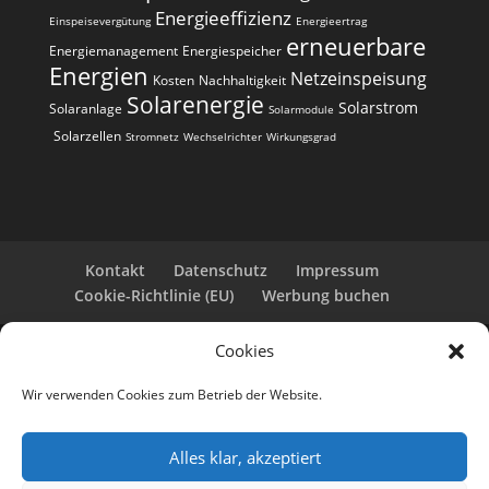
Energieeffizienz
Einspeisevergütung
Energieertrag
erneuerbare
Energiemanagement
Energiespeicher
Energien
Netzeinspeisung
Kosten
Nachhaltigkeit
Solarenergie
Solarstrom
Solaranlage
Solarmodule
Solarzellen
Stromnetz
Wechselrichter
Wirkungsgrad
Kontakt
Datenschutz
Impressum
Cookie-Richtlinie (EU)
Werbung buchen
Cookies
Copyright 2025-2026 | Web24 Consulting AVO UG |
Alle Rechte vorbehalten *Werbehinweis: Die ist eine
Wir verwenden Cookies zum Betrieb der Website.
Webseite mit Infos rund um PV-Anlagen und einem
Anbieterverzeichnis. Wir selbst sind kein Solarteur.
Wenn Sie bei den Werbepartnern ein Angebot
Alles klar, akzeptiert
anfordern oder eine PV-Anlage bestellen, erhalten