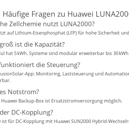
: Häufige Fragen zu Huawei LUNA200
che Zellchemie nutzt LUNA2000?
tzt auf Lithium-Eisenphosphat (LFP) für hohe Sicherheit un
groß ist die Kapazität?
ul hat 5 kWh. Systeme sind modular erweiterbar bis 30 kWh
funktioniert die Steuerung?
FusionSolar-App: Monitoring, Laststeuerung und Automatio
rbar.
t es Notstrom?
er Huawei Backup-Box ist Ersatzstromversorgung möglich.
oder DC-Kopplung?
ist für DC-Kopplung mit Huawei SUN2000 Hybrid-Wechselri