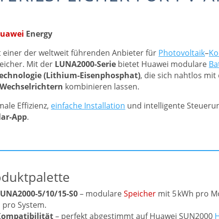
uawei
Energy
t einer der weltweit führenden Anbieter für
Photovoltaik
–
Ko
eicher. Mit der
LUNA2000-Serie
bietet Huawei modulare
Ba
echnologie (Lithium-Eisenphosphat)
, die sich nahtlos mi
Wechselrichtern
kombinieren lassen.
male Effizienz,
einfache Installation
und intelligente Steuerun
lar-App
.
oduktpalette
LUNA2000-5/10/15-S0
– modulare
Speicher
mit 5 kWh pro Mo
 pro System.
ompatibilität
– perfekt abgestimmt auf Huawei SUN2000
H