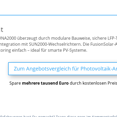
it
NA2000 überzeugt durch modulare Bauweise, sichere LFP-
Integration mit SUN2000-Wechselrichtern. Die FusionSolar
oring einfach – ideal für smarte PV-Systeme.
Zum Angebotsvergleich für Photovoltaik-A
Spare
mehrere tausend Euro
durch kostenlosen Preis
Erfahrungen hast Du gemacht? Trage diese gern im Kommentarfel