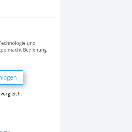
Technologie und
-App macht Bedienung
nlagen
vergleich.
d ein.