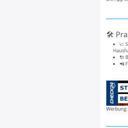
🛠 Pra
📈 
Hausha
🔌 
📲 
Werbung: 