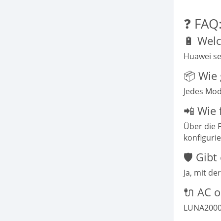
❓ FAQ
🔋 Wel
Huawei se
📦 Wie 
Jedes Mod
📲 Wie 
Über die 
konfigurie
🛡️ Gib
Ja, mit d
🔌 AC 
LUNA2000 