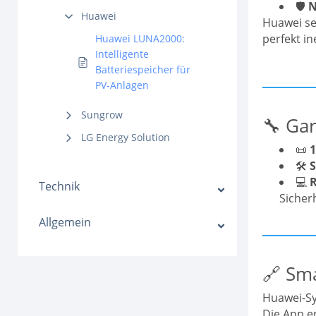
🛡️
N
Huawei
Huawei se
perfekt in
Huawei LUNA2000:
Intelligente
Batteriespeicher für
PV-Anlagen
Sungrow
🔧 Gar
LG Energy Solution
📜
1
🛠️
S
💻
Technik
Sicher
Allgemein
🔗 Sm
Huawei-Sy
Die App e