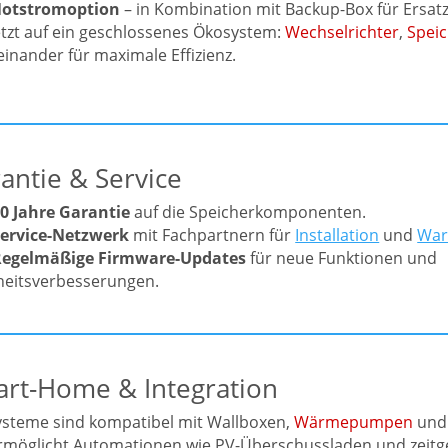
otstromoption
– in Kombination mit Backup-Box für Ersa
tzt auf ein geschlossenes Ökosystem:
Wechselrichter
,
Spei
einander für maximale Effizienz.
antie & Service
0 Jahre Garantie
auf die Speicherkomponenten.
ervice-Netzwerk
mit Fachpartnern für
Installation
und
War
Regelmäßige Firmware-Updates
für neue Funktionen und
heitsverbesserungen.
art-Home & Integration
steme sind kompatibel mit Wallboxen,
Wärmepumpen
und
rmöglicht Automationen wie PV-Überschussladen und zeitg