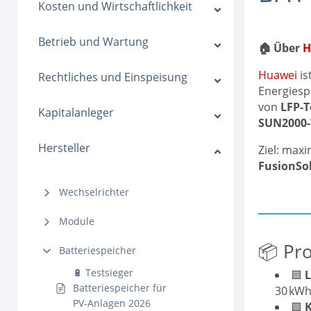
Kosten und Wirtschaftlichkeit
Betrieb und Wartung
🏠 Über
H
Huawei
is
Rechtliches und Einspeisung
Energiesp
von
LFP-T
Kapitalanleger
SUN2000-
Hersteller
Ziel: maxi
FusionSo
Wechselrichter
Module
📦 Pr
Batteriespeicher
🔋 Testsieger
🟦
Batteriespeicher für
30 kWh
PV‑Anlagen 2026
🟩
K