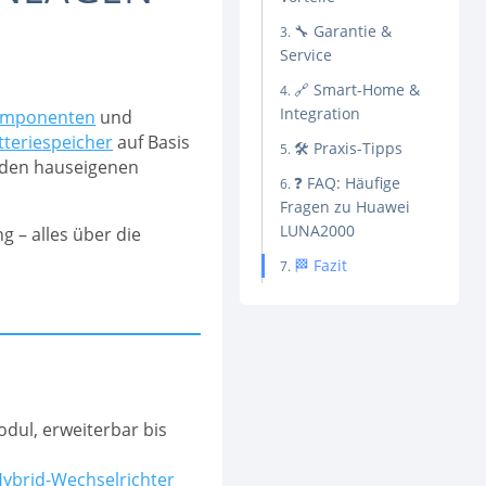
🔧 Garantie &
Service
🔗 Smart-Home &
Integration
mponenten
und
tteriespeicher
auf Basis
🛠 Praxis-Tipps
t den hauseigenen
❓ FAQ: Häufige
Fragen zu Huawei
LUNA2000
g – alles über die
🏁 Fazit
dul, erweiterbar bis
ybrid-Wechselrichter