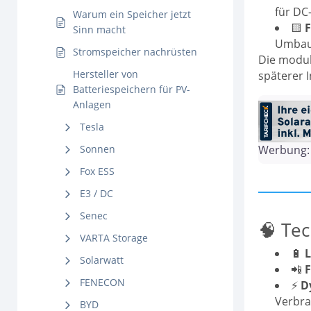
für DC
Warum ein Speicher jetzt
🟨
F
Sinn macht
Umbau
Stromspeicher nachrüsten
Die modul
Hersteller von
späterer 
Batteriespeichern für PV-
Anlagen
Tesla
Sonnen
Werbung: 
Fox ESS
E3 / DC
Senec
🧠 Tec
VARTA Storage
🔋
L
Solarwatt
📲
F
FENECON
⚡
D
Verbra
BYD