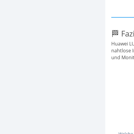
🏁 Faz
Huawei LU
nahtlose 
und Monit
Welche 