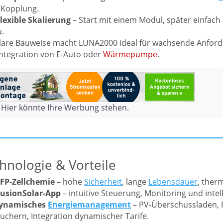
-Kopplung.
lexible Skalierung
– Start mit einem Modul, später einfac
.
are Bauweise macht LUNA2000 ideal für wachsende Anforder
Integration von E-Auto oder
Wärmepumpe
.
Hier könnte Ihre Werbung stehen.
hnologie & Vorteile
FP-Zellchemie
– hohe
Sicherheit
, lange
Lebensdauer
, therm
usionSolar-App
– intuitive Steuerung, Monitoring und intel
ynamisches
Energiemanagement
– PV-Überschussladen, P
uchern, Integration dynamischer Tarife.