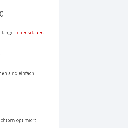
0
d lange
Lebensdauer
.
.
nen sind einfach
chtern optimiert.