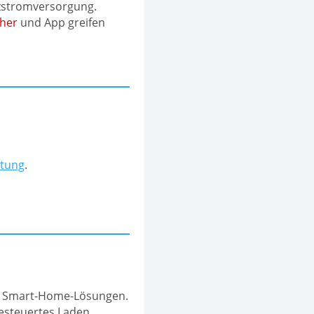
tzstromversorgung.
cher
und App greifen
tung
.
 Smart-Home-Lösungen.
esteuertes Laden.