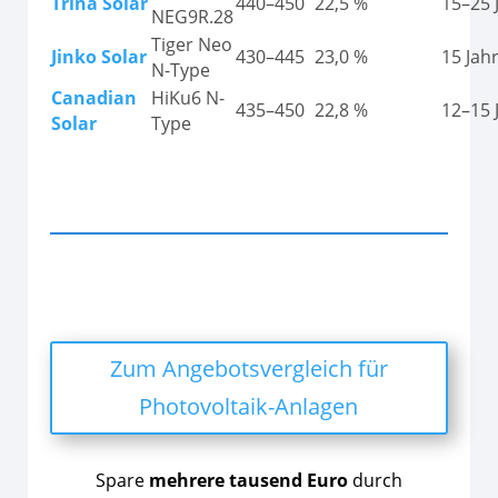
Trina Solar
440–450
22,5 %
15–25 
NEG9R.28
Tiger Neo
Jinko Solar
430–445
23,0 %
15 Jah
N-Type
Canadian
HiKu6 N-
435–450
22,8 %
12–15 
Solar
Type
Zum Angebotsvergleich für
Photovoltaik-Anlagen
Spare
mehrere tausend Euro
durch