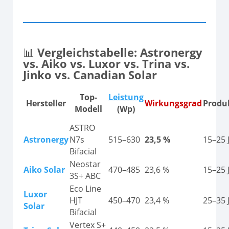
📊
Vergleichstabelle: Astronergy
vs. Aiko vs. Luxor vs. Trina vs.
Jinko vs. Canadian Solar
Top-
Leistung
Hersteller
Wirkungsgrad
Produ
Modell
(Wp)
ASTRO
Astronergy
N7s
515–630
23,5 %
15–25 
Bifacial
Neostar
Aiko Solar
470–485
23,6 %
15–25 
3S+ ABC
Eco Line
Luxor
HJT
450–470
23,4 %
25–35 
Solar
Bifacial
Vertex S+