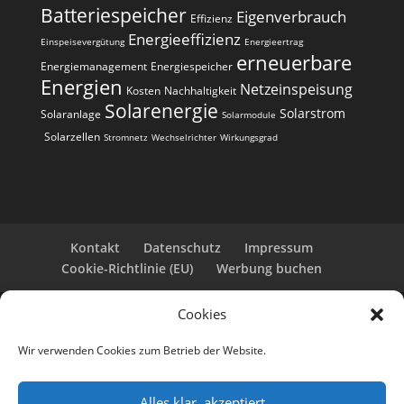
Batteriespeicher
Eigenverbrauch
Effizienz
Energieeffizienz
Einspeisevergütung
Energieertrag
erneuerbare
Energiemanagement
Energiespeicher
Energien
Netzeinspeisung
Kosten
Nachhaltigkeit
Solarenergie
Solarstrom
Solaranlage
Solarmodule
Solarzellen
Stromnetz
Wechselrichter
Wirkungsgrad
Kontakt
Datenschutz
Impressum
Cookie-Richtlinie (EU)
Werbung buchen
Cookies
Copyright 2025-2026 | Web24 Consulting AVO UG |
Alle Rechte vorbehalten *Werbehinweis: Die ist eine
Wir verwenden Cookies zum Betrieb der Website.
Webseite mit Infos rund um PV-Anlagen und einem
Anbieterverzeichnis. Wir selbst sind kein Solarteur.
Wenn Sie bei den Werbepartnern ein Angebot
Alles klar, akzeptiert