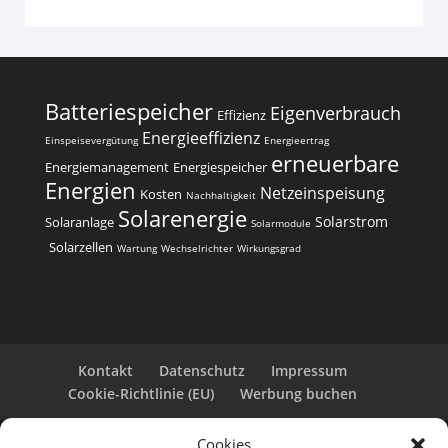
Batteriespeicher
Eigenverbrauch
Effizienz
Energieeffizienz
Einspeisevergütung
Energieertrag
erneuerbare
Energiemanagement
Energiespeicher
Energien
Netzeinspeisung
Kosten
Nachhaltigkeit
Solarenergie
Solarstrom
Solaranlage
Solarmodule
Solarzellen
Wartung
Wechselrichter
Wirkungsgrad
Kontakt
Datenschutz
Impressum
Cookie-Richtlinie (EU)
Werbung buchen
Cookies
Copyright 2025-2026 | Web24 Consulting AVO UG |