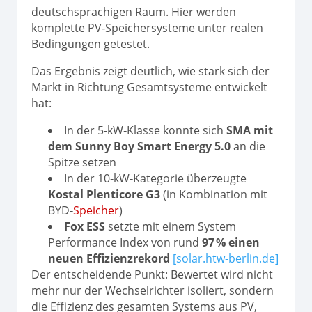
deutschsprachigen Raum. Hier werden
komplette PV‑Speichersysteme unter realen
Bedingungen getestet.
Das Ergebnis zeigt deutlich, wie stark sich der
Markt in Richtung Gesamtsysteme entwickelt
hat:
In der 5‑kW‑Klasse konnte sich
SMA mit
dem Sunny Boy Smart Energy 5.0
an die
Spitze setzen
In der 10‑kW‑Kategorie überzeugte
Kostal Plenticore G3
(in Kombination mit
BYD‑
Speicher
)
Fox ESS
setzte mit einem System
Performance Index von rund
97 % einen
neuen Effizienzrekord
[solar.htw-berlin.de]
Der entscheidende Punkt: Bewertet wird nicht
mehr nur der Wechselrichter isoliert, sondern
die Effizienz des gesamten Systems aus PV,