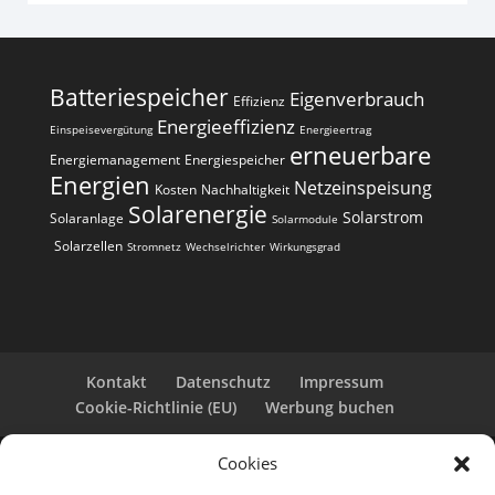
Batteriespeicher
Eigenverbrauch
Effizienz
Energieeffizienz
Einspeisevergütung
Energieertrag
erneuerbare
Energiemanagement
Energiespeicher
Energien
Netzeinspeisung
Kosten
Nachhaltigkeit
Solarenergie
Solarstrom
Solaranlage
Solarmodule
Solarzellen
Stromnetz
Wechselrichter
Wirkungsgrad
Kontakt
Datenschutz
Impressum
Cookie-Richtlinie (EU)
Werbung buchen
Cookies
Copyright 2025-2026 | Web24 Consulting AVO UG |
Alle Rechte vorbehalten *Werbehinweis: Die ist eine