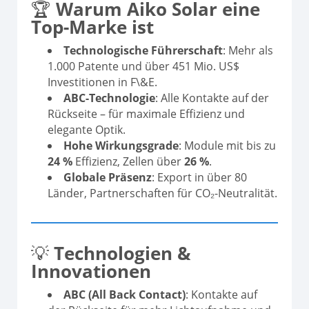
🏆
Warum Aiko Solar eine
Top-Marke ist
Technologische Führerschaft
: Mehr als
1.000 Patente und über 451 Mio. US$
Investitionen in F\&E.
ABC-Technologie
: Alle Kontakte auf der
Rückseite – für maximale Effizienz und
elegante Optik.
Hohe Wirkungsgrade
: Module mit bis zu
24 %
Effizienz, Zellen über
26 %
.
Globale Präsenz
: Export in über 80
Länder, Partnerschaften für CO₂-Neutralität.
💡
Technologien &
Innovationen
ABC (All Back Contact)
: Kontakte auf