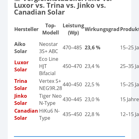
Luxor vs. Trina vs. Jinko vs.
Canadian Solar
Top-
Leistung
Hersteller
Wirkungsgrad
Produk
Modell
(Wp)
Aiko
Neostar
470–485
23,6 %
15–25 J
Solar
3S+ ABC
Eco Line
Luxor
HJT
450–470
23,4 %
25–35 J
Solar
Bifacial
Trina
Vertex S+
440–450
22,5 %
15–25 J
Solar
NEG9R.28
Jinko
Tiger Neo
430–445
23,0 %
15 Jahre
Solar
N-Type
Canadian
HiKu6 N-
435–450
22,8 %
12–15 J
Solar
Type