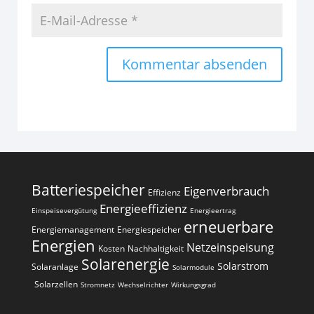
Alternative:
Batteriespeicher
Eigenverbrauch
Effizienz
Energieeffizienz
Einspeisevergütung
Energieertrag
erneuerbare
Energiemanagement
Energiespeicher
Energien
Netzeinspeisung
Kosten
Nachhaltigkeit
Solarenergie
Solarstrom
Solaranlage
Solarmodule
Solarzellen
Stromnetz
Wechselrichter
Wirkungsgrad