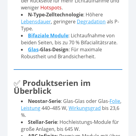
der Rückseite für mehr Lichtaufnahme und
weniger
Hotspots
.
N-Type-Zelltechnologie
: Höhere
Lebensdauer
, geringere
Degradation
als P-
Type.
Bifaziale Module
: Lichtaufnahme von
beiden Seiten, bis zu 70 % Bifacialitätsrate.
Glas
-Glas-Design
: Für maximale
Robustheit und Brandsicherheit.
✅
Produktserien im
Überblick
Neostar-Serie
: Glas-Glas oder Glas-
Folie
,
Leistung
440–485 W,
Wirkungsgrad
bis 23,6
%.
Stellar-Serie
: Hochleistungs-Module für
große Anlagen, bis 645 W.