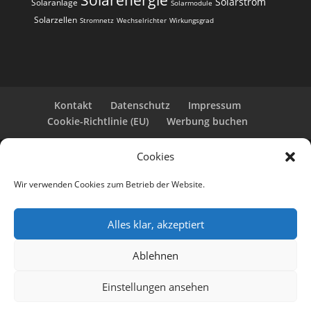
Solarenergie
Solarstrom
Solaranlage
Solarmodule
Solarzellen
Stromnetz
Wechselrichter
Wirkungsgrad
Kontakt
Datenschutz
Impressum
Cookie-Richtlinie (EU)
Werbung buchen
Cookies
Copyright 2025-2026 | Web24 Consulting AVO UG |
Alle Rechte vorbehalten *Werbehinweis: Die ist eine
Wir verwenden Cookies zum Betrieb der Website.
Webseite mit Infos rund um PV-Anlagen und einem
Anbieterverzeichnis. Wir selbst sind kein Solarteur.
Wenn Sie bei den Werbepartnern ein Angebot
Alles klar, akzeptiert
anfordern oder eine PV-Anlage bestellen, erhalten
wir ggf. eine Werbevergütung vom jeweiligen
Ablehnen
Dienstleister.
KI-Hinweis: Einträge wurden redaktionell und/oder
Einstellungen ansehen
mit KI erstellt bzw. ergänzt. Auch per KI-erstellte