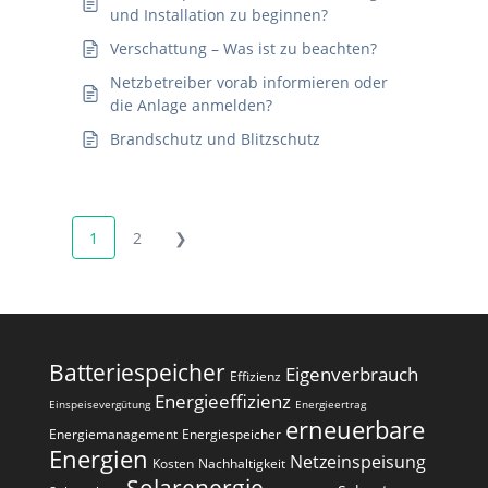
und Installation zu beginnen?
Verschattung – Was ist zu beachten?
Netzbetreiber vorab informieren oder
die Anlage anmelden?
Brandschutz und Blitzschutz
1
2
❯
Batteriespeicher
Eigenverbrauch
Effizienz
Energieeffizienz
Einspeisevergütung
Energieertrag
erneuerbare
Energiemanagement
Energiespeicher
Energien
Netzeinspeisung
Kosten
Nachhaltigkeit