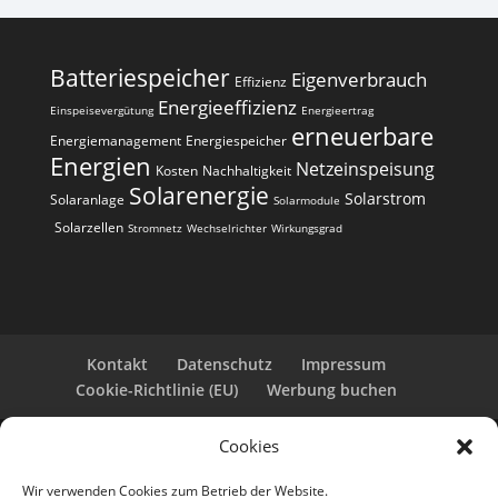
Batteriespeicher
Eigenverbrauch
Effizienz
Energieeffizienz
Einspeisevergütung
Energieertrag
erneuerbare
Energiemanagement
Energiespeicher
Energien
Netzeinspeisung
Kosten
Nachhaltigkeit
Solarenergie
Solarstrom
Solaranlage
Solarmodule
Solarzellen
Stromnetz
Wechselrichter
Wirkungsgrad
Kontakt
Datenschutz
Impressum
Cookie-Richtlinie (EU)
Werbung buchen
Cookies
Copyright 2025-2026 | Web24 Consulting AVO UG |
Alle Rechte vorbehalten *Werbehinweis: Die ist eine
Wir verwenden Cookies zum Betrieb der Website.