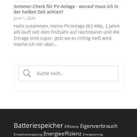
Sommer-Check für PV-Anlage - worauf muss ich in
der heißen Zeit achten?
June 1, 2026
Hallo zusammen, meine PV-Anlage (8,5 kWp, 2 Jahre
alt) läuft seit dem Frühjahr auf Hochtouren und die
Erträge sind super. Jetzt wo es richtig heiß wird,
mache ich mir aber…
Batteriespeicher
Eigenverbrauch
Effizienz
Energieeffizienz
Einspeisevergütung
Energieertrag