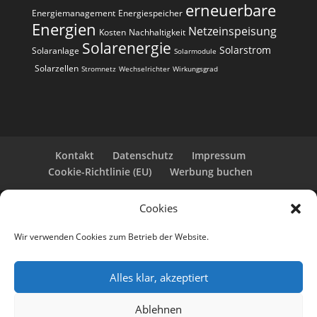
erneuerbare
Energiemanagement
Energiespeicher
Energien
Netzeinspeisung
Kosten
Nachhaltigkeit
Solarenergie
Solarstrom
Solaranlage
Solarmodule
Solarzellen
Stromnetz
Wechselrichter
Wirkungsgrad
Kontakt
Datenschutz
Impressum
Cookie-Richtlinie (EU)
Werbung buchen
Cookies
Copyright 2025-2026 | Web24 Consulting AVO UG |
Alle Rechte vorbehalten *Werbehinweis: Die ist eine
Wir verwenden Cookies zum Betrieb der Website.
Webseite mit Infos rund um PV-Anlagen und einem
Anbieterverzeichnis. Wir selbst sind kein Solarteur.
Wenn Sie bei den Werbepartnern ein Angebot
Alles klar, akzeptiert
anfordern oder eine PV-Anlage bestellen, erhalten
wir ggf. eine Werbevergütung vom jeweiligen
Ablehnen