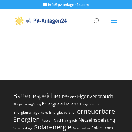
info@pv-anlagen24.com
Batteriespeicher
Eigenverbrauch
Effizienz
Energieeffizienz
Einspeisevergütung
Energieertrag
erneuerbare
Energiemanagement
Energiespeicher
Energien
Netzeinspeisung
Kosten
Nachhaltigkeit
Solarenergie
Solarstrom
Solaranlage
Solarmodule