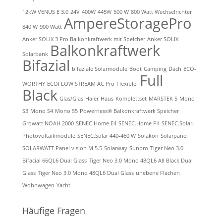
12kW VENUS E 3.0
24V
400W
445W
500 W
800 Watt Wechselrichter
AmpereStoragePro
840 W
900 Watt
Anker SOLIX 3 Pro Balkonkraftwerk mit Speicher
Anker SOLIX
Balkonkraftwerk
Solarbank
Bifazial
bifaziale Solarmodule
Boot
Camping
Dach
ECO-
Full
WORTHY
ECOFLOW STREAM AC Pro
Flexiblel
Black
Glas/Glas
Haier
Haus
Komplettset
MARSTEK 5
Mono
S3
Mono S4
Mono S5
Powerness® Balkonkraftwerk Speicher
Growatt NOAH 2000
SENEC.Home E4
SENEC.Home P4
SENEC.Solar-
Photovoltaikmodule
SENEC.Solar 440-460 W
Solakon
Solarpanel
SOLARWATT Panel vision M 5.5
Solarway
Sunpro
Tiger Neo 3.0
Bifacial 66QL6 Dual Glass
Tiger Neo 3.0 Mono 48QL6 All Black Dual
Glass
Tiger Neo 3.0 Mono 48QL6 Dual Glass
unebene Flächen
Wohnwagen
Yacht
Häufige Fragen