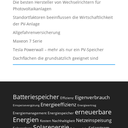
Die besten Hersteller von Wechselrichtern für
Photovoltaikanlagen
Standortfaktoren beeinflussen die Wirtschaftlichkeit
der PV-Anlage
Allgefahrenversicherung
Maxeon 7 Serie
Tesla Powerwall – mehr als nur ein PV-Speicher
Dachflächen die grundsätzlich geeignet sind
Batteriespeicher
Eigenverbrauch
Effizienz
Energieeffizienz
Einspeisevergütung
Energieertrag
erneuerbare
Energiemanagement
Energiespeicher
Energien
Netzeinspeisung
Kosten
Nachhaltigkeit
Solarenergie
Solarstrom