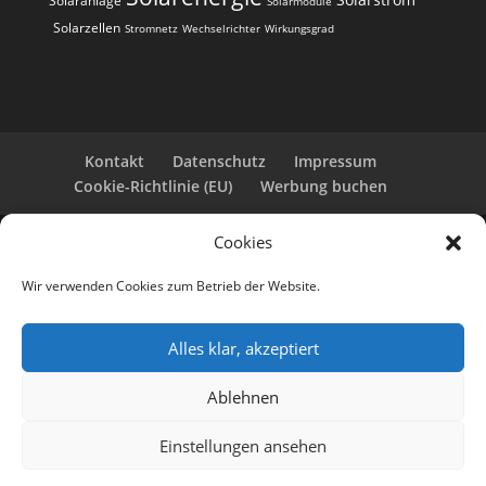
Solaranlage
Solarmodule
Solarzellen
Stromnetz
Wechselrichter
Wirkungsgrad
Kontakt
Datenschutz
Impressum
Cookie-Richtlinie (EU)
Werbung buchen
Cookies
Copyright 2025-2026 | Web24 Consulting AVO UG |
Alle Rechte vorbehalten *Werbehinweis: Die ist eine
Wir verwenden Cookies zum Betrieb der Website.
Webseite mit Infos rund um PV-Anlagen und einem
Anbieterverzeichnis. Wir selbst sind kein Solarteur.
Wenn Sie bei den Werbepartnern ein Angebot
Alles klar, akzeptiert
anfordern oder eine PV-Anlage bestellen, erhalten
wir ggf. eine Werbevergütung vom jeweiligen
Ablehnen
Dienstleister.
KI-Hinweis: Einträge wurden redaktionell und/oder
Einstellungen ansehen
mit KI erstellt bzw. ergänzt. Auch per KI-erstellte