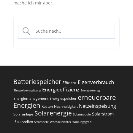
mache ich mir aber…
Batteriespeicher
Eigenverbrauch
Effizienz
Energieeffizienz
Einspeisevergütung
Energieertrag
erneuerbare
Energiemanagement
Energiespeicher
Energien
Netzeinspeisung
Kosten
Nachhaltigkeit
Solarenergie
Solarstrom
Solaranlage
Solarmodule
Solarzellen
Stromnetz
Wechselrichter
Wirkungsgrad