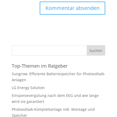
A
l
t
e
r
n
Suchen
a
t
Top-Themen im Ratgeber
i
v
Sungrow: Effiziente Batteriespeicher für Photovoltaik-
e
Anlagen
:
LG Energy Solution
Einspeisevergütung nach dem EEG und wie lange
wird sie garantiert
Photovoltaik-Komplettanlage inkl. Montage und
Speicher