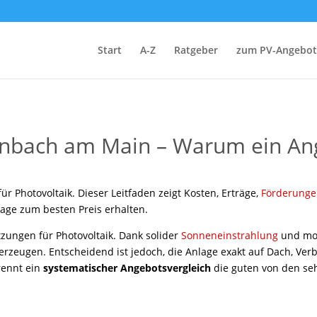
Start
A-Z
Ratgeber
zum PV-Angebot
fenbach am Main – Warum ein An
r Photovoltaik. Dieser Leitfaden zeigt Kosten, Erträge,
Förderung
lage zum besten Preis erhalten.
zungen für Photovoltaik. Dank solider
Sonneneinstrahlung
und mod
 erzeugen. Entscheidend ist jedoch, die Anlage exakt auf Dach, Ver
rennt ein
systematischer Angebotsvergleich
die guten von den se