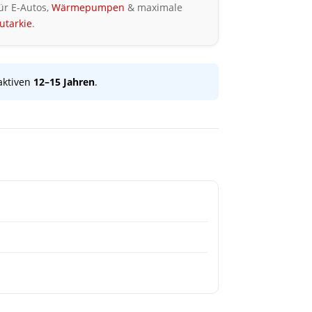
ür E-Autos,
Wärmepumpen
& maximale
utarkie
.
raktiven
12–15 Jahren
.