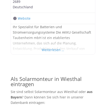
2689
Deutschland
Website
Ihr Spezialist für Batterien und
Stromversorgungssysteme Die AKKU Gesellschaft
Taubenheim mbH ist ein etabliertes
Unternehmen, das sich auf die Planung,
Entwicklung, Produktion und den Verkauf von
Weiterlesen …
Batterien und Stromversorgungssystemen
spezialisiert hat. Mit über 30 Jahren Erfahrung
bietet das Unternehmen innovative Lösungen für
verschiedene Anwendungen, darunter
Photovoltaik, Sicherheits- und Notbeleuchtung
Als Solarmonteur in Wiesthal
sowie USV-Systeme. Breites Leistungsspektrum
eintragen
Die AKKU Gesellschaft Taubenheim mbH bietet
Sie sind selbst Solarmonteur aus Wiesthal oder
aus
ein
Bayern
? Dann können Sie sich hier in unserer
Datenbank eintragen: