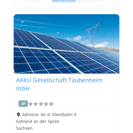
Weiterlesen …
Das Unternehmen zählt zu den erfahrenen
Solarteuren in der Region und bietet
maßgeschneiderte Lösungen für private
Haushalte und Gewerbebetriebe in Hamburg,
Niedersachsen und Schleswig-Holstein. Hinweis:
AKKU Gesellschaft Taubenheim
mbH
Adresse:
An d. Kleinbahn 9
Sohland an der Spree
Sachsen