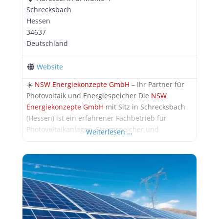
Schrecksbach
Hessen
34637
Deutschland
Website
☀️
NSW Energiekonzepte GmbH
– Ihr Partner für
Photovoltaik und Energiespeicher Die
NSW
Energiekonzepte GmbH
mit Sitz in Schrecksbach
(Hessen) ist ein erfahrener Fachbetrieb für
Photovoltaikanlagen, Stromspeicher und
Weiterlesen …
Energielösungen. Das Unternehmen bietet
maßgeschneiderte Konzepte für private
Haushalte, Gewerbe und Kommunen – von der
Planung über die Installation bis zur Wartung. Mit
innovativen Technologien und individueller
Beratung sorgt NSW für eine