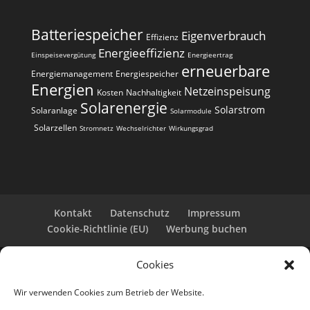
n
a
Batteriespeicher
Eigenverbrauch
t
Effizienz
i
Energieeffizienz
Einspeisevergütung
Energieertrag
erneuerbare
v
Energiemanagement
Energiespeicher
e
Energien
Netzeinspeisung
Kosten
Nachhaltigkeit
:
Solarenergie
Solarstrom
Solaranlage
Solarmodule
Solarzellen
Stromnetz
Wechselrichter
Wirkungsgrad
Kontakt
Datenschutz
Impressum
Cookie-Richtlinie (EU)
Werbung buchen
Cookies
Copyright 2025-2026 | Web24 Consulting AVO UG |
Alle Rechte vorbehalten *Werbehinweis: Die ist eine
Wir verwenden Cookies zum Betrieb der Website.
Webseite mit Infos rund um PV-Anlagen und einem