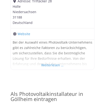
Adresse:
Triftäcker 28
Holle
Niedersachsen
31188
Deutschland
Website
Bei der Auswahl eines Photovoltaik-Unternehmens
gibt es zahlreiche Faktoren zu berücksichtigen,
um sicherzustellen, dass Sie die bestmögliche
Lösung für Ihre Bedürfnisse erhalten. Von der
Erfahrung und dem Ruf des Unternehmens bis
Weiterlesen …
hin zur Qualität der Produkte und dem
Kundenservice sind viele Aspekte zu beachten.
Ein Unternehmen, das all diese Kriterien erfüllt,
ist die peakWerk OHG mit Sitz in Holle,
Niedersachsen.
Als Photovoltaikinstallateur in
Göllheim eintragen