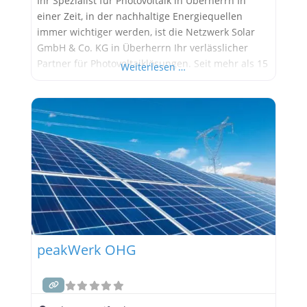
Ihr Spezialist für Photovoltaik in Überherrn In
einer Zeit, in der nachhaltige Energiequellen
immer wichtiger werden, ist die Netzwerk Solar
GmbH & Co. KG in Überherrn Ihr verlässlicher
Partner für Photovoltaiklösungen. Seit mehr als 15
Weiterlesen …
Jahren setzen wir Maßstäbe in der Branche und
bieten Ihnen maßgeschneiderte Lösungen, die
sowohl umweltfreundlich als auch kosteneffizient
sind. Warum Photovoltaik? Photovoltaik ist eine
der
peakWerk OHG