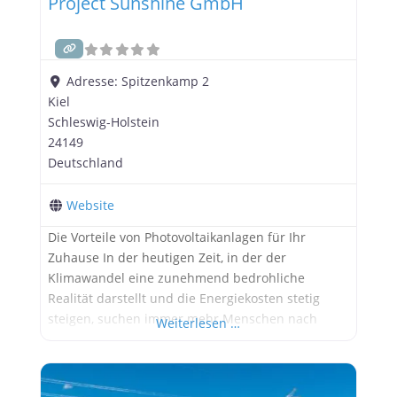
Project Sunshine GmbH
Adresse:
Spitzenkamp 2
Kiel
Schleswig-Holstein
24149
Deutschland
Website
Die Vorteile von Photovoltaikanlagen für Ihr
Zuhause In der heutigen Zeit, in der der
Klimawandel eine zunehmend bedrohliche
Realität darstellt und die Energiekosten stetig
steigen, suchen immer mehr Menschen nach
Weiterlesen …
nachhaltigen Lösungen für ihre
Energieversorgung. Eine dieser Lösungen sind
Photovoltaikanlagen, die es ermöglichen,