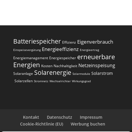
l
t
e
r
n
a
Batteriespeicher
Eigenverbrauch
t
Effizienz
i
Energieeffizienz
Einspeisevergütung
Energieertrag
erneuerbare
v
Energiemanagement
Energiespeicher
e
Energien
Netzeinspeisung
Kosten
Nachhaltigkeit
:
Solarenergie
Solarstrom
Solaranlage
Solarmodule
Solarzellen
Stromnetz
Wechselrichter
Wirkungsgrad
Kontakt
Datenschutz
Impressum
Cookie-Richtlinie (EU)
Werbung buchen