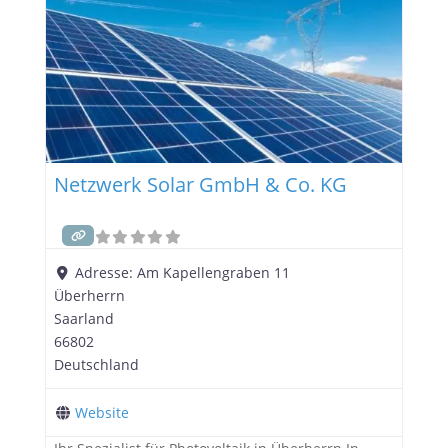
Sonnenenergie in saubere und kostengünstige
Elektrizität umzuwandeln. Hier sind drei wichtige
Vorteile, die der Einsatz von Photovoltaikanlagen
Netzwerk Solar GmbH & Co. KG
Adresse:
Am Kapellengraben 11
Überherrn
Saarland
66802
Deutschland
Website