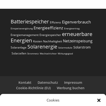
e
r
n
a
Batteriespeicher
Eigenverbrauch
t
Effizienz
i
Energieeffizienz
Einspeisevergütung
Energieertrag
erneuerbare
v
Energiemanagement
Energiespeicher
e
Energien
Netzeinspeisung
Kosten
Nachhaltigkeit
:
Solarenergie
Solarstrom
Solaranlage
Solarmodule
Solarzellen
Stromnetz
Wechselrichter
Wirkungsgrad
Kontakt
Datenschutz
Impressum
Cookie-Richtlinie (EU)
Werbung buchen
Cookies
Copyright 2025-2026 | Web24 Consulting AVO UG |
Alle Rechte vorbehalten *Werbehinweis: Die ist eine