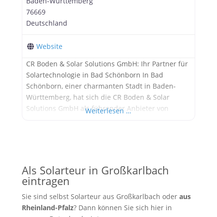
Baden-Württemberg
76669
Deutschland
Website
CR Boden & Solar Solutions GmbH: Ihr Partner für
Solartechnologie in Bad Schönborn In Bad
Schönborn, einer charmanten Stadt in Baden-
Württemberg, hat sich die CR Boden & Solar
Solutions GmbH als führender Anbieter von
Weiterlesen …
Solaranlagen etabliert. Das Unternehmen bietet
umfassende Dienstleistungen von der Planung bis
zur Inbetriebnahme von Photovoltaikanlagen und
ist bekannt für seine maßgeschneiderten
Lösungen und exzellenten Service. Geschichte
Als Solarteur in Großkarlbach
eintragen
Sie sind selbst Solarteur aus Großkarlbach oder
aus
Rheinland-Pfalz
? Dann können Sie sich hier in