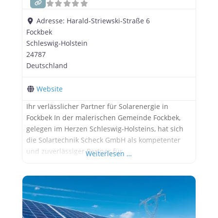
Adresse:
Harald-Striewski-Straße 6
Fockbek
Schleswig-Holstein
24787
Deutschland
Website
Ihr verlässlicher Partner für Solarenergie in
Fockbek In der malerischen Gemeinde Fockbek,
gelegen im Herzen Schleswig-Holsteins, hat sich
die Solartechnik Scheck GmbH als kompetenter
und zuverlässiger Partner für
Weiterlesen …
Solarenergielösungen etabliert. Mit einem tiefen
Verständnis für die Bedürfnisse ihrer Kunden und
einem klaren Fokus auf Qualität und Innovation
gestaltet das Unternehmen die Energiewende in
der Region aktiv mit. Ein Unternehmen mit