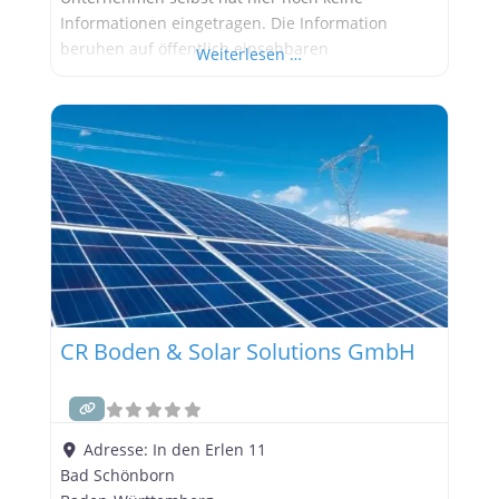
Informationen eingetragen. Die Information
beruhen auf öffentlich einsehbaren
Weiterlesen …
Informationen. Werbung:
CR Boden & Solar Solutions GmbH
Adresse:
In den Erlen 11
Bad Schönborn