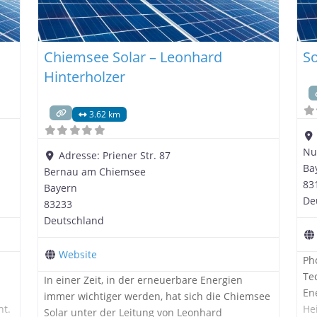
Chiemsee Solar – Leonhard
So
Hinterholzer
3.62 km
Nu
Adresse:
Priener Str. 87
Ba
Bernau am Chiemsee
83
Bayern
De
83233
Deutschland
Website
Ph
Te
In einer Zeit, in der erneuerbare Energien
En
immer wichtiger werden, hat sich die Chiemsee
ht.
He
Solar unter der Leitung von Leonhard