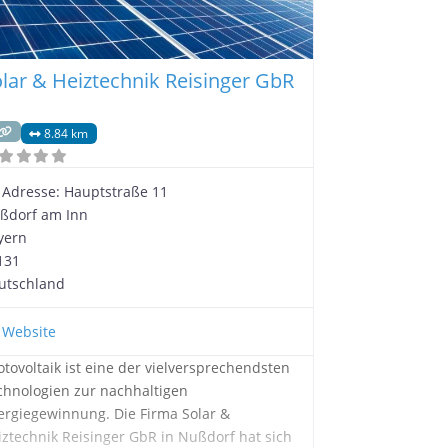
lar & Heiztechnik Reisinger GbR
8.84 km
Adresse:
Hauptstraße 11
ßdorf am Inn
yern
131
utschland
Website
otovoltaik ist eine der vielversprechendsten
chnologien zur nachhaltigen
ergiegewinnung. Die Firma Solar &
iztechnik Reisinger GbR in Nußdorf hat sich