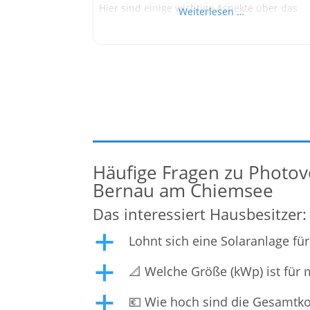
Hier sind einige wichtige Aspekte über das
Weiterlesen …
Unternehmen: Kernkompetenzen und
Spezialisierung: Photovoltaik für Industrie u
Gewerbe: KOCO Energy AG konzentriert sich 
die Planung, Installation und langfristige
Betreuung von maßgeschneiderten
Photovoltaikanlagen für Unternehmen. Ein
besonderer Fokus
Häufige Fragen zu Photovo
Bernau am Chiemsee
Das interessiert Hausbesitzer:
Lohnt sich eine Solaranlage fü
a
📐 Welche Größe (kWp) ist für
a
💶 Wie hoch sind die Gesamtkos
a