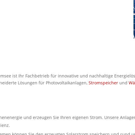
e ist Ihr Fachbetrieb für innovative und nachhaltige Energielösu
eiderte Lösungen für Photovoltaikanlagen,
Stromspeicher
und
Wä
nenenergie und erzeugen Sie Ihren eigenen Strom. Unsere Anlagen 
ienz.
emen können Sie den erzeugten Solarstrom speichern und rund um