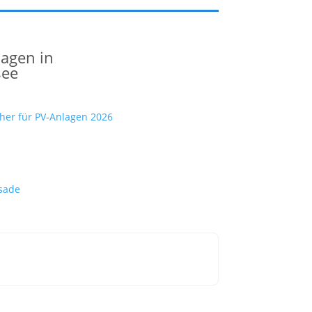
lagen in
see
cher für PV‑Anlagen 2026
sade