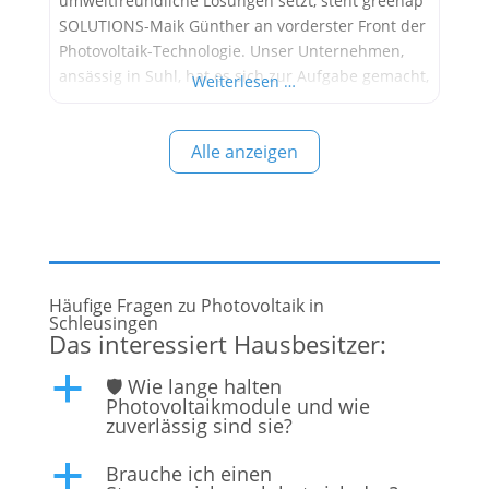
umweltfreundliche Lösungen setzt, steht greenap
SOLUTIONS-Maik Günther an vorderster Front der
Photovoltaik-Technologie. Unser Unternehmen,
ansässig in Suhl, hat es sich zur Aufgabe gemacht,
Weiterlesen …
die Kraft der Sonne zu nutzen und in saubere,
erneuerbare Energie umzuwandeln. Mit unserer
Alle anzeigen
Expertise und Leidenschaft für grüne
Technologien bieten wir maßgeschneiderte
Photovoltaik-Lösungen für Privatpersonen,
Unternehmen und öffentliche
Häufige Fragen zu Photovoltaik in
Schleusingen
Das interessiert Hausbesitzer:
🛡️ Wie lange halten
a
Photovoltaikmodule und wie
zuverlässig sind sie?
Brauche ich einen
a