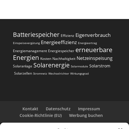
Batteriespeicher
Eigenverbrauch
Effizienz
Energieeffizienz
Einspeisevergütung
Energieertrag
erneuerbare
Energiemanagement
Energiespeicher
Energien
Netzeinspeisung
Kosten
Nachhaltigkeit
Solarenergie
Solarstrom
Solaranlage
Solarmodule
Solarzellen
Stromnetz
Wechselrichter
Wirkungsgrad
Kontakt
Datenschutz
Impressum
Cookie-Richtlinie (EU)
Werbung buchen