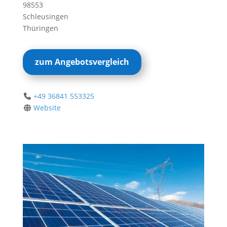
98553
Schleusingen
Thüringen
zum Angebotsvergleich
+49 36841 553325
Website