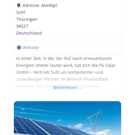
Adresse:
Marktpl.
Suhl
Thüringen
98527
Deutschland
Website
In einer Zeit, in der der Ruf nach erneuerbaren
Energien immer lauter wird, hat sich die FG Solar
GmbH – Vertrieb Suhl als kompetenter und
zuverlässiger Partner im Bereich Photovoltaik
etabliert. Mit einem breiten Spektrum an
Weiterlesen …
Dienstleistungen unterstützt das Unternehmen
sowohl Privatkunden als auch Gewerbebetriebe
auf ihrem Weg zu einer nachhaltigen und
kosteneffizienten Energieversorgung. FG Solar
GmbH – Vertrieb Suhl: