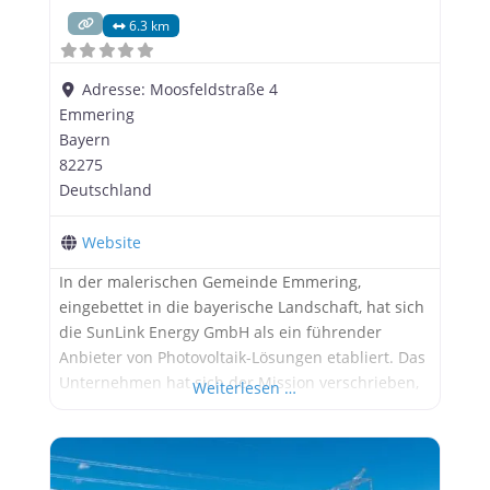
6.3 km
Adresse:
Moosfeldstraße 4
Emmering
Bayern
82275
Deutschland
Website
In der malerischen Gemeinde Emmering,
eingebettet in die bayerische Landschaft, hat sich
die SunLink Energy GmbH als ein führender
Anbieter von Photovoltaik-Lösungen etabliert. Das
Unternehmen hat sich der Mission verschrieben,
Weiterlesen …
Privat- und Gewerbekunden den Zugang zu
sauberer, nachhaltiger Energie zu erleichtern. Ihr
Partner für nachhaltige Energiezukunft in
Emmering SunLink Energy versteht, dass der