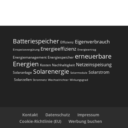
Batteriespeicher
Eigenverbrauch
Effizienz
Energieeffizienz
Einspeisevergütung
Energieertrag
erneuerbare
Energiemanagement
Energiespeicher
Energien
Netzeinspeisung
Kosten
Nachhaltigkeit
Solarenergie
Solarstrom
Solaranlage
Solarmodule
Solarzellen
Stromnetz
Wechselrichter
Wirkungsgrad
Kontakt
Datenschutz
Impressum
Cookie-Richtlinie (EU)
Werbung buchen