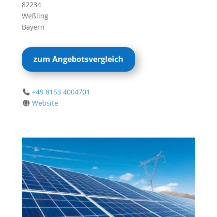
82234
Weßling
Bayern
zum Angebotsvergleich
+49 8153 4004701
Website