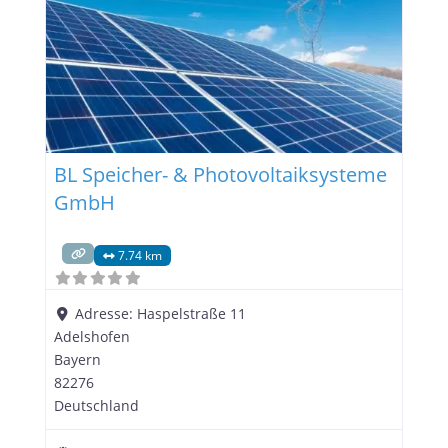
Übergang zu erneuerbaren Energien mehr als nur
BL Speicher- & Photovoltaiksysteme
GmbH
7.74 km
Adresse:
Haspelstraße 11
Adelshofen
Bayern
82276
Deutschland