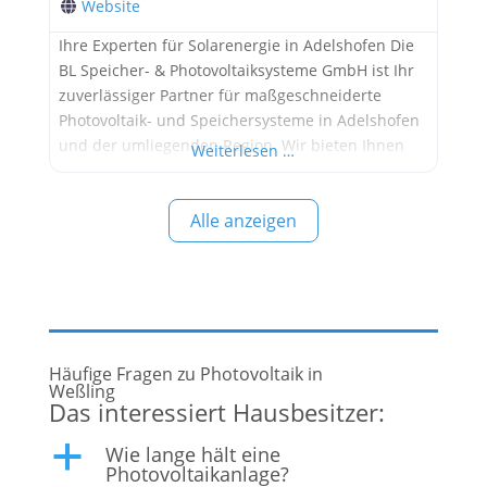
Website
Ihre Experten für Solarenergie in Adelshofen Die
BL Speicher- & Photovoltaiksysteme GmbH ist Ihr
zuverlässiger Partner für maßgeschneiderte
Photovoltaik- und Speichersysteme in Adelshofen
und der umliegenden Region. Wir bieten Ihnen
Weiterlesen …
umfassende Lösungen, um Ihre Energiekosten zu
senken, Ihre Unabhängigkeit zu stärken und einen
Alle anzeigen
aktiven Beitrag zum Umweltschutz zu leisten.
Warum BL Speicher- & Photovoltaiksysteme
GmbH? Regionale Kompetenz: Als fest
verwurzeltes
Häufige Fragen zu Photovoltaik in
Weßling
Das interessiert Hausbesitzer:
Wie lange hält eine
a
Photovoltaikanlage?