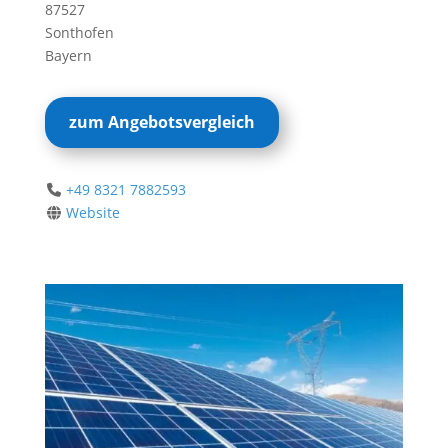
87527
Sonthofen
Bayern
zum Angebotsvergleich
+49 8321 7882593
Website