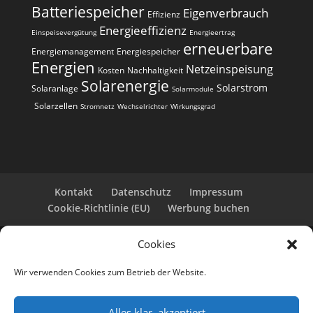
Batteriespeicher
Eigenverbrauch
Effizienz
Energieeffizienz
Einspeisevergütung
Energieertrag
erneuerbare
Energiemanagement
Energiespeicher
Energien
Netzeinspeisung
Kosten
Nachhaltigkeit
Solarenergie
Solarstrom
Solaranlage
Solarmodule
Solarzellen
Stromnetz
Wechselrichter
Wirkungsgrad
Kontakt
Datenschutz
Impressum
Cookie-Richtlinie (EU)
Werbung buchen
Cookies
Copyright 2025-2026 | Web24 Consulting AVO UG |
Alle Rechte vorbehalten *Werbehinweis: Die ist eine
Wir verwenden Cookies zum Betrieb der Website.
Webseite mit Infos rund um PV-Anlagen und einem
Anbieterverzeichnis. Wir selbst sind kein Solarteur.
Wenn Sie bei den Werbepartnern ein Angebot
Alles klar, akzeptiert