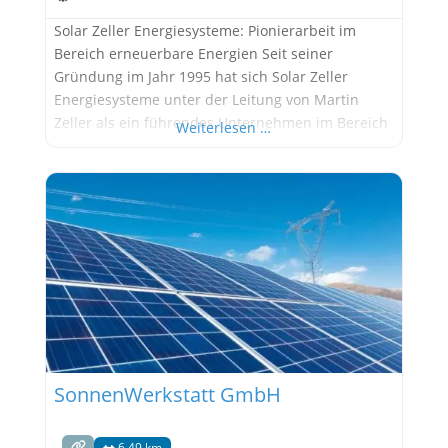
Solar Zeller Energiesysteme: Pionierarbeit im
Bereich erneuerbare Energien Seit seiner
Gründung im Jahr 1995 hat sich Solar Zeller
Energiesysteme unter der Leitung von Martin
Zeller als ein führendes Unternehmen im Bereich
Weiterlesen …
der erneuerbaren Energien etabliert. Mit einem
klaren Fokus auf Innovation und Nachhaltigkeit
bietet das Unternehmen maßgeschneiderte
Lösungen für Privat- und Geschäftskunden, die
auf umweltfreundliche Energiequellen setzen
möchten. Die Anfänge
SonnenWerkstatt GmbH
6.49 km