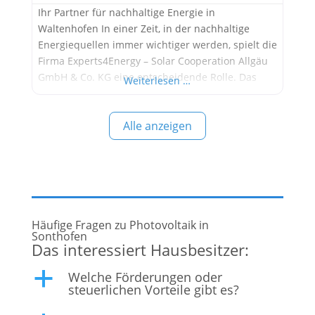
Ihr Partner für nachhaltige Energie in
Waltenhofen In einer Zeit, in der nachhaltige
Energiequellen immer wichtiger werden, spielt die
Firma Experts4Energy – Solar Cooperation Allgäu
GmbH & Co. KG eine entscheidende Rolle. Das
Weiterlesen …
Unternehmen mit Sitz in Waltenhofen hat sich auf
die Planung und Installation von
Alle anzeigen
Photovoltaikanlagen spezialisiert und bietet
maßgeschneiderte Lösungen für Privatpersonen,
Gewerbe und Landwirtschaft. Über
Experts4Energy Experts4Energy
Häufige Fragen zu Photovoltaik in
Sonthofen
Das interessiert Hausbesitzer:
Welche Förderungen oder
a
steuerlichen Vorteile gibt es?