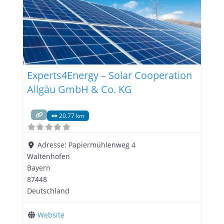
der SonnenWerkstatt GmbH.
Experts4Energy – Solar Cooperation
Allgäu GmbH & Co. KG
20.77 km
Adresse:
Papiermühlenweg 4
Waltenhofen
Bayern
87448
Deutschland
Website