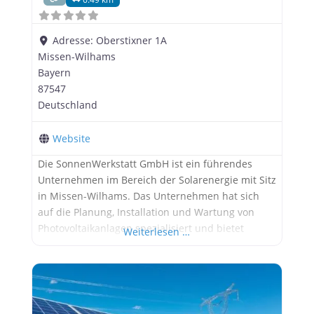
Adresse:
Oberstixner 1A
Missen-Wilhams
Bayern
87547
Deutschland
Website
Die SonnenWerkstatt GmbH ist ein führendes
Unternehmen im Bereich der Solarenergie mit Sitz
in Missen-Wilhams. Das Unternehmen hat sich
auf die Planung, Installation und Wartung von
Photovoltaikanlagen spezialisiert und bietet
Weiterlesen …
umfassende Lösungen für private Haushalte,
Gewerbebetriebe und öffentliche Einrichtungen.
In diesem Artikel werfen wir einen genaueren
Blick auf die Geschichte, die Produkte und
Dienstleistungen sowie die Zukunftsperspektiven