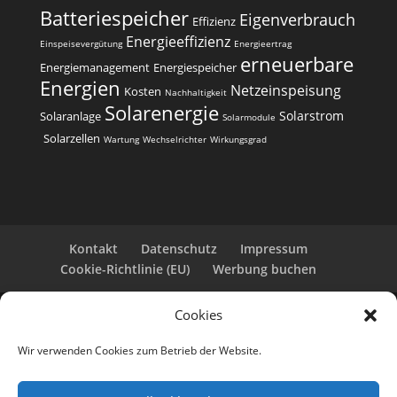
Batteriespeicher
Eigenverbrauch
t
Effizienz
i
Energieeffizienz
Einspeisevergütung
Energieertrag
erneuerbare
v
Energiemanagement
Energiespeicher
e
Energien
Netzeinspeisung
Kosten
Nachhaltigkeit
:
Solarenergie
Solarstrom
Solaranlage
Solarmodule
Solarzellen
Wartung
Wechselrichter
Wirkungsgrad
Kontakt
Datenschutz
Impressum
Cookie-Richtlinie (EU)
Werbung buchen
Cookies
Copyright 2025-2026 | Web24 Consulting AVO UG |
Alle Rechte vorbehalten *Werbehinweis: Die ist eine
Wir verwenden Cookies zum Betrieb der Website.
Webseite mit Infos rund um PV-Anlagen und einem
Anbieterverzeichnis. Wir selbst sind kein Solarteur.