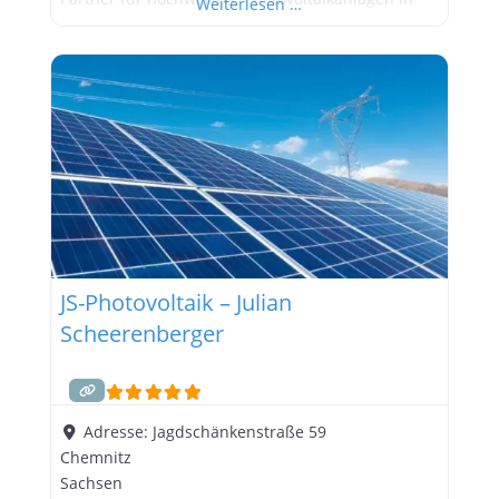
Weiterlesen …
Hamburg und Umgebung. Wir bieten Ihnen
maßgeschneiderte Solarlösungen, die perfekt auf
Ihre Bedürfnisse zugeschnitten sind. Unsere
Leistungen im Überblick: Planung und Installation:
Wir begleiten Sie von der ersten
JS-Photovoltaik – Julian
Scheerenberger
Adresse:
Jagdschänkenstraße 59
Chemnitz
Sachsen