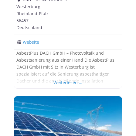
Westerburg
Rheinland-Pfalz
56457
Deutschland
Website
AsbestPlus DACH GmbH – Photovoltaik und
Asbestsanierung aus einer Hand Die AsbestPlus
DACH GmbH mit Sitz in Westerburg ist
spezialisiert auf die Sanierung asbesthaltiger
Dächer und die anschließende Installation
Weiterlesen …
moderner Photovoltaikanlagen. Das Unternehmen
bietet Eigentümern eine attraktive Möglichkeit:
Die kostenfreie Asbestsanierung inklusive neuer
Dachhaut wird mit einer PV-Anlage kombiniert, die
langfristig grünen Strom liefert und Einnahmen
generiert. Besonders für Industrie-