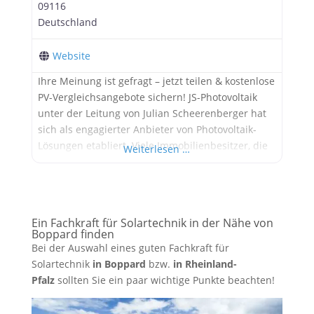
09116
Deutschland
Website
Ihre Meinung ist gefragt – jetzt teilen & kostenlose
PV-Vergleichsangebote sichern! JS-Photovoltaik
unter der Leitung von Julian Scheerenberger hat
sich als engagierter Anbieter von Photovoltaik-
Lösungen etabliert. Viele Immobilienbesitzer, die
Weiterlesen …
Wert auf persönliche Betreuung und
maßgeschneiderte Konzepte legen, setzen auf die
Expertise dieses Unternehmens, um den Schritt in
die nachhaltige und unabhängige
Ein Fachkraft für Solartechnik in der Nähe von
Energieversorgung zu gehen. Von der ersten,
Boppard finden
unverbindlichen Beratung über
Bei der Auswahl eines guten Fachkraft für
Solartechnik
in Boppard
bzw.
in Rheinland-
Pfalz
sollten Sie ein paar wichtige Punkte beachten!