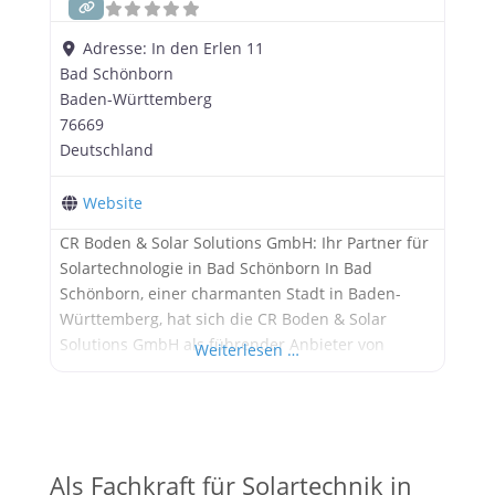
Adresse:
In den Erlen 11
Bad Schönborn
Baden-Württemberg
76669
Deutschland
Website
CR Boden & Solar Solutions GmbH: Ihr Partner für
Solartechnologie in Bad Schönborn In Bad
Schönborn, einer charmanten Stadt in Baden-
Württemberg, hat sich die CR Boden & Solar
Solutions GmbH als führender Anbieter von
Weiterlesen …
Solaranlagen etabliert. Das Unternehmen bietet
umfassende Dienstleistungen von der Planung bis
zur Inbetriebnahme von Photovoltaikanlagen und
ist bekannt für seine maßgeschneiderten
Lösungen und exzellenten Service. Geschichte
Als Fachkraft für Solartechnik in