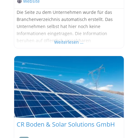
Website
Die Seite zu dem Unternehmen wurde für das
Branchenverzeichnis automatisch erstellt. Das
Unternehmen selbst hat hier noch keine
Informationen eingetragen. Die Information
beruhen auf öffentlich einsehbaren
Weiterlesen …
Informationen. Werbung:
CR Boden & Solar Solutions GmbH