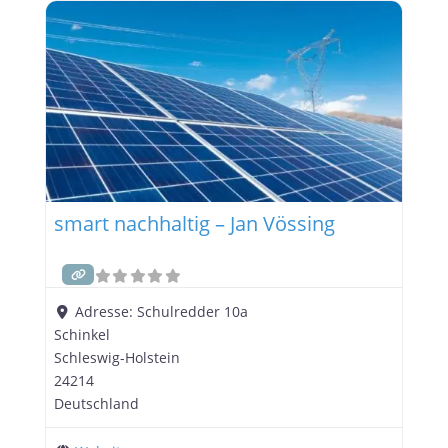
einem klaren Fokus auf Qualität und Innovation
gestaltet das Unternehmen die Energiewende in
der Region aktiv mit. Ein Unternehmen mit
smart nachhaltig – Jan Vössing
Adresse:
Schulredder 10a
Schinkel
Schleswig-Holstein
24214
Deutschland