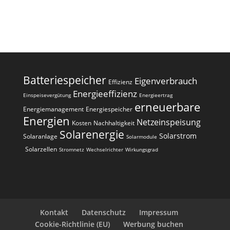
l
t
e
r
n
a
Batteriespeicher
Eigenverbrauch
t
Effizienz
i
Energieeffizienz
Einspeisevergütung
Energieertrag
erneuerbare
v
Energiemanagement
Energiespeicher
e
Energien
Netzeinspeisung
Kosten
Nachhaltigkeit
:
Solarenergie
Solarstrom
Solaranlage
Solarmodule
Solarzellen
Stromnetz
Wechselrichter
Wirkungsgrad
Kontakt
Datenschutz
Impressum
Cookie-Richtlinie (EU)
Werbung buchen