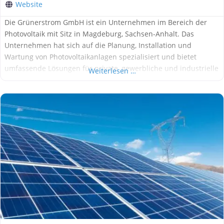
Website
Die Grünerstrom GmbH ist ein Unternehmen im Bereich der
Photovoltaik mit Sitz in Magdeburg, Sachsen-Anhalt. Das
Unternehmen hat sich auf die Planung, Installation und
Wartung von Photovoltaikanlagen spezialisiert und bietet
umfassende Lösungen für private, gewerbliche und industrielle
Weiterlesen …
Kunden. Ansprechpartner ist Björn Schneider