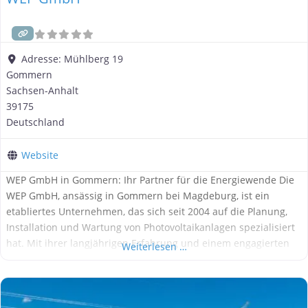
Adresse:
Mühlberg 19
Gommern
Sachsen-Anhalt
39175
Deutschland
Website
WEP GmbH in Gommern: Ihr Partner für die Energiewende Die
WEP GmbH, ansässig in Gommern bei Magdeburg, ist ein
etabliertes Unternehmen, das sich seit 2004 auf die Planung,
Installation und Wartung von Photovoltaikanlagen spezialisiert
hat. Mit ihrer langjährigen Erfahrung und einem engagierten
Weiterlesen …
Team hat sich die WEP GmbH zu einem zuverlässigen Partner
für private und gewerbliche Kunden in Sachsen-Anhalt und