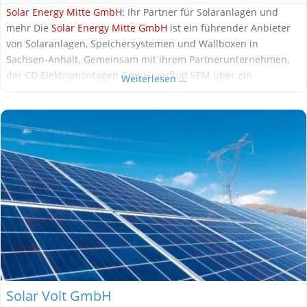
Solar Energy Mitte GmbH
: Ihr Partner für Solaranlagen und
mehr Die
Solar Energy Mitte GmbH
ist ein führender Anbieter
von Solaranlagen, Speichersystemen und Wallboxen in
Sachsen-Anhalt. Gemeinsam mit ihrem Partnerunternehmen,
der CD Elektromontagen GmbH, verfügt SEM über ein
Weiterlesen …
erfahrenes Team von über 50 Profis. Was bietet SEM?
Schlüsselfertige Lösungen: SEM übernimmt die gesamte
Planung, Installation und Inbetriebnahme Ihrer Solaranlage,
vom
Solar Volt GmbH