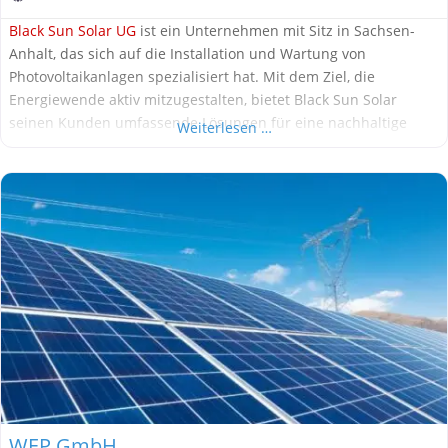
Black Sun Solar UG
ist ein Unternehmen mit Sitz in Sachsen-
Anhalt, das sich auf die Installation und Wartung von
Photovoltaikanlagen spezialisiert hat. Mit dem Ziel, die
Energiewende aktiv mitzugestalten, bietet Black Sun Solar
seinen Kunden umfassende Lösungen für eine nachhaltige
Weiterlesen …
Energieversorgung. Was bietet Black Sun Solar? Photovoltaik-
Anlagen: Planung, Installation und Wartung von
maßgeschneiderten Solaranlagen für Privathaushalte und
Gewerbebetriebe. Individuelle Beratung:
WEP GmbH