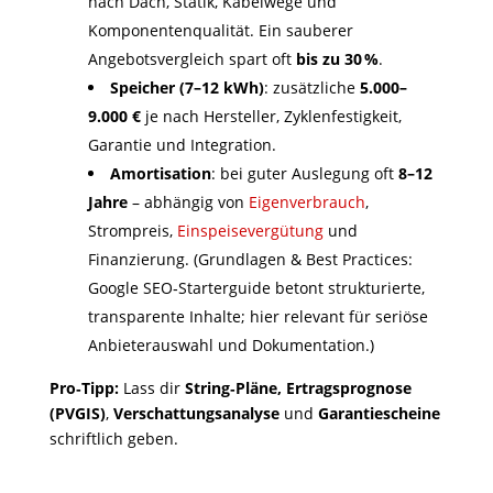
nach Dach, Statik, Kabelwege und
Komponentenqualität. Ein sauberer
Angebotsvergleich spart oft
bis zu 30 %
.
Speicher (7–12 kWh)
: zusätzliche
5.000–
9.000 €
je nach Hersteller, Zyklenfestigkeit,
Garantie und Integration.
Amortisation
: bei guter Auslegung oft
8–12
Jahre
– abhängig von
Eigenverbrauch
,
Strompreis,
Einspeisevergütung
und
Finanzierung. (Grundlagen & Best Practices:
Google SEO‑Starterguide betont strukturierte,
transparente Inhalte; hier relevant für seriöse
Anbieterauswahl und Dokumentation.)
Pro‑Tipp:
Lass dir
String‑Pläne, Ertragsprognose
(PVGIS)
,
Verschattungsanalyse
und
Garantiescheine
schriftlich geben.