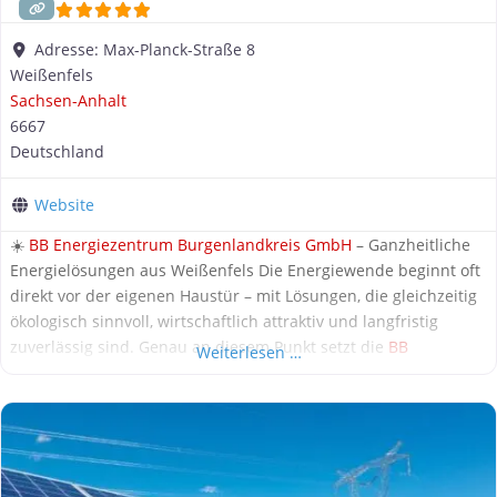
Adresse:
Max-Planck-Straße 8
Weißenfels
Sachsen-Anhalt
6667
Deutschland
Website
☀️
BB Energiezentrum Burgenlandkreis GmbH
– Ganzheitliche
Energielösungen aus Weißenfels Die Energiewende beginnt oft
direkt vor der eigenen Haustür – mit Lösungen, die gleichzeitig
ökologisch sinnvoll, wirtschaftlich attraktiv und langfristig
zuverlässig sind. Genau an diesem Punkt setzt die
BB
Weiterlesen …
Energiezentrum Burgenlandkreis GmbH
an. Als regional
verwurzeltes Unternehmen mit Sitz in Weißenfels hat sich der
Spezialist auf Photovoltaik und energetische Sanierung