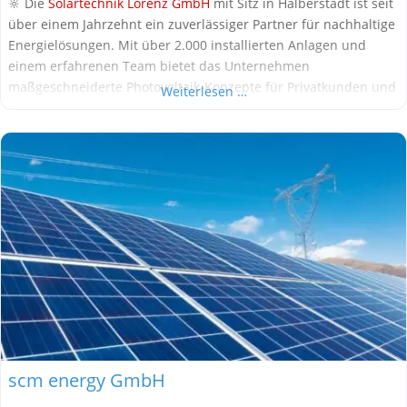
🔆 Die
Solartechnik Lorenz GmbH
mit Sitz in Halberstadt ist seit
über einem Jahrzehnt ein zuverlässiger Partner für nachhaltige
Energielösungen. Mit über 2.000 installierten Anlagen und
einem erfahrenen Team bietet das Unternehmen
maßgeschneiderte Photovoltaik-Konzepte für Privatkunden und
Weiterlesen …
Gewerbe. Ziel ist es, Stromkosten zu senken, die Umwelt zu
schützen und die Unabhängigkeit von Energieversorgern zu
fördern. Alle Informationen stammen aus öffentlich
verfügbaren
scm energy GmbH