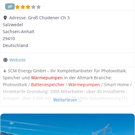
Adresse:
Groß Chüdener Ch 3
Salzwedel
Sachsen-Anhalt
29410
Deutschland
Website
☀️ SCM Energy GmbH – Ihr Komplettanbieter für Photovoltaik,
Speicher und
Wärmepumpen
in der Altmark Branche:
Photovoltaik /
Batteriespeicher
/
Wärmepumpen
/ Smart Home /
Stromtarife Gründung: 2005 Mitarbeiter: über 45 Installierte
Anlagen: über 2.500 mit mehr als 25 MWp Gesamtleistung [1]
Weiterlesen …
🌿 Über SCM Energy GmbH Die SCM Energy GmbH mit Sitz in
Salzwedel (OT Pretzier) ist ein inhabergeführtes