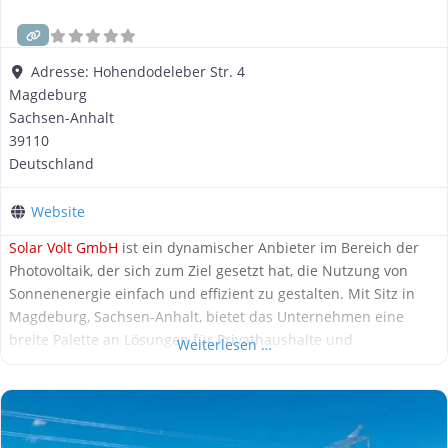
Adresse:
Hohendodeleber Str. 4
Magdeburg
Sachsen-Anhalt
39110
Deutschland
Website
Solar Volt GmbH
ist ein dynamischer Anbieter im Bereich der
Photovoltaik, der sich zum Ziel gesetzt hat, die Nutzung von
Sonnenenergie einfach und effizient zu gestalten. Mit Sitz in
Magdeburg, Sachsen-Anhalt, bietet das Unternehmen eine
breite Palette an Lösungen für Privathaushalte und
Weiterlesen …
Gewerbebetriebe, um den Umstieg auf
erneuerbare Energien
zu fördern. Was bietet Solar Volt? Komplettlösungen für
Photovoltaik: Solar Volt