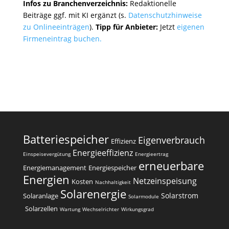
Infos zu Branchenverzeichnis:
Redaktionelle
Beiträge ggf. mit KI ergänzt (s.
Datenschutzhinweise
zu Onlineeinträgen
).
Tipp für Anbieter:
Jetzt
eigenen
Firmeneintrag buchen.
Batteriespeicher
Eigenverbrauch
Effizienz
Energieeffizienz
Einspeisevergütung
Energieertrag
erneuerbare
Energiemanagement
Energiespeicher
Energien
Netzeinspeisung
Kosten
Nachhaltigkeit
Solarenergie
Solarstrom
Solaranlage
Solarmodule
Solarzellen
Wartung
Wechselrichter
Wirkungsgrad