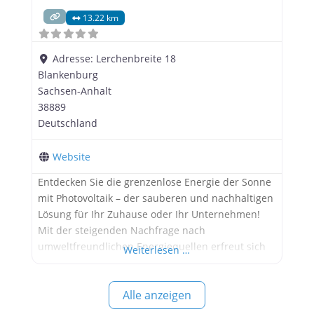
13.22 km
Adresse:
Lerchenbreite 18
Blankenburg
Sachsen-Anhalt
38889
Deutschland
Website
Entdecken Sie die grenzenlose Energie der Sonne
mit Photovoltaik – der sauberen und nachhaltigen
Lösung für Ihr Zuhause oder Ihr Unternehmen!
Mit der steigenden Nachfrage nach
umweltfreundlichen Energiequellen erfreut sich
Weiterlesen …
Photovoltaik einer immer größeren Beliebtheit
und ist eine Investition in die Zukunft. Die MANAX
Alle anzeigen
connect GmbH in Blankenburg ist Ihr Experte für
maßgeschneiderte Photovoltaik-Lösungen, die