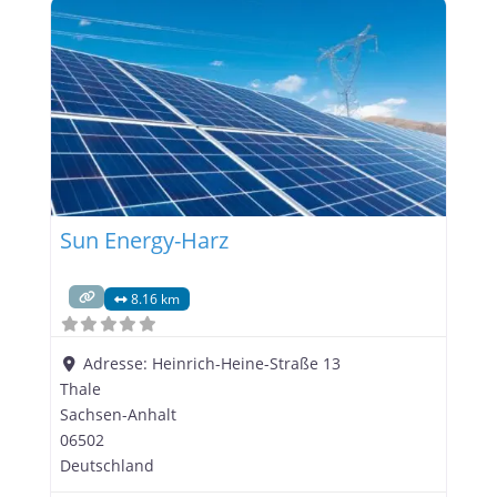
PSC Hausbesitzer und Gewerbetreibende auf dem
Weg zur eigenen Stromerzeugung. 🔧 Leistungen
im Überblick:
Sun Energy-Harz
8.16 km
Adresse:
Heinrich-Heine-Straße 13
Thale
Sachsen-Anhalt
06502
Deutschland