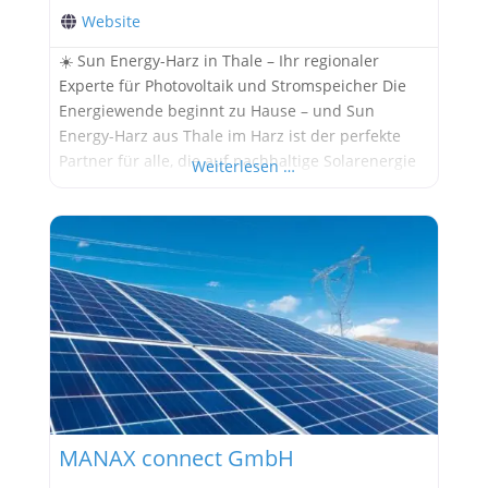
Website
☀️ Sun Energy-Harz in Thale – Ihr regionaler
Experte für Photovoltaik und Stromspeicher Die
Energiewende beginnt zu Hause – und Sun
Energy-Harz aus Thale im Harz ist der perfekte
Partner für alle, die auf nachhaltige Solarenergie
Weiterlesen …
setzen möchten. Unter der Leitung von Enrico
Masarczyk hat sich das Unternehmen als
renommierter Anbieter für Photovoltaiklösungen
in Sachsen-Anhalt etabliert. 🌞 Maßgeschneiderte
Photovoltaiklösungen für
MANAX connect GmbH