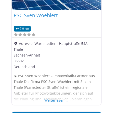
PSC Sven Woehlert
7.9 km
Adresse:
Warnstedter - Hauptstraße 54A
Thale
Sachsen-Anhalt
06502
Deutschland
☀️ PSC Sven Woehlert – Photovoltaik-Partner aus
Thale Die Firma PSC Sven Woehlert mit Sitz in
Thale (Warnstedter Straße) ist ein regionaler
Anbieter für Photovoltaiklösungen, der sich auf
die Planung und Installation von Solaranlagen
Weiterlesen …
spezialisiert hat. Mit einem Fokus auf individuelle
Beratung und solide Handwerksarbeit unterstützt