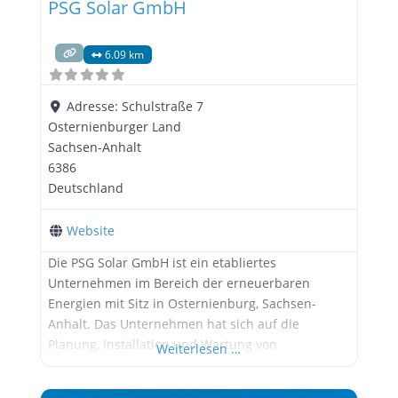
PSG Solar GmbH
6.09 km
Adresse:
Schulstraße 7
Osternienburger Land
Sachsen-Anhalt
6386
Deutschland
Website
Die PSG Solar GmbH ist ein etabliertes
Unternehmen im Bereich der erneuerbaren
Energien mit Sitz in Osternienburg, Sachsen-
Anhalt. Das Unternehmen hat sich auf die
Planung, Installation und Wartung von
Weiterlesen …
Photovoltaikanlagen spezialisiert und bietet
umfassende Lösungen für private, gewerbliche