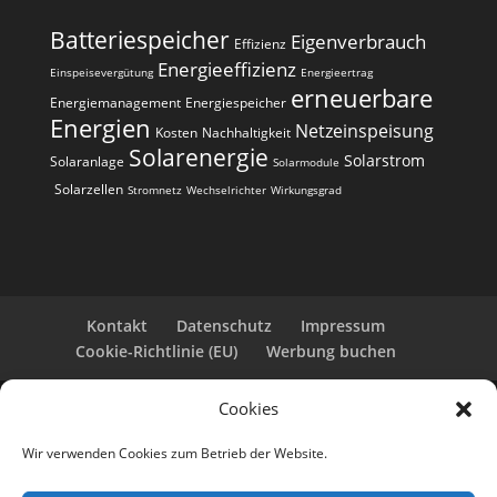
Batteriespeicher
Eigenverbrauch
Effizienz
Energieeffizienz
Einspeisevergütung
Energieertrag
erneuerbare
Energiemanagement
Energiespeicher
Energien
Netzeinspeisung
Kosten
Nachhaltigkeit
Solarenergie
Solarstrom
Solaranlage
Solarmodule
Solarzellen
Stromnetz
Wechselrichter
Wirkungsgrad
Kontakt
Datenschutz
Impressum
Cookie-Richtlinie (EU)
Werbung buchen
Cookies
Copyright 2025-2026 | Web24 Consulting AVO UG |
Alle Rechte vorbehalten *Werbehinweis: Die ist eine
Wir verwenden Cookies zum Betrieb der Website.
Webseite mit Infos rund um PV-Anlagen und einem
Anbieterverzeichnis. Wir selbst sind kein Solarteur.