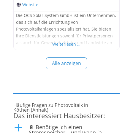
Website
Die OCS Solar System GmbH ist ein Unternehmen,
das sich auf die Errichtung von
Photovoltaikanlagen spezialisiert hat. Sie bieten
ihre Dienstleistungen sowohl für Privatpersonen
als auch für Gewerbebetriebe und Landwirte an.
Weiterlesen …
Ihre Dienstleistungen umfassen: Planung und
Installation von Solaranlagen Beratung zur
Alle anzeigen
effizienten Nutzung von Solarstrom Unterstützung
bei der Finanzierung OCS Solar System GmbH hilft
ihren Kunden, durch die Nutzung von
Häufige Fragen zu Photovoltaik in
Köthen (Anhalt)
Das interessiert Hausbesitzer:
🔋 Benötige ich einen
a
Stromspeicher – und wenn ja,