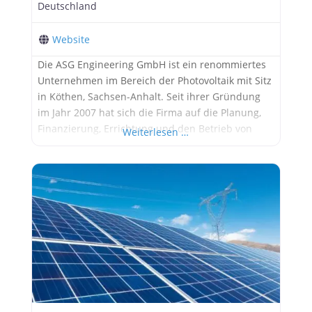
Deutschland
Website
Die ASG Engineering GmbH ist ein renommiertes
Unternehmen im Bereich der Photovoltaik mit Sitz
in Köthen, Sachsen-Anhalt. Seit ihrer Gründung
im Jahr 2007 hat sich die Firma auf die Planung,
Finanzierung, Errichtung und den Betrieb von
Weiterlesen …
Photovoltaikanlagen spezialisiert. Ihr Engagement
in sonnenreichen Regionen Mittel- und
Ostdeutschlands fördert die lokale Wertschöpfung
und schafft neue Einkommensmöglichkeiten.
Dienstleistungen und Spezialisierungen ASG
Engineering bietet