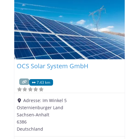
und industrielle Kunden. Dienstleistungen und
Spezialisierungen PSG Solar GmbH bietet eine
breite Palette an Dienstleistungen an, die alle
Aspekte der Photovoltaik und
OCS Solar System GmbH
7.43 km
Adresse:
Im Winkel 5
Osternienburger Land
Sachsen-Anhalt
6386
Deutschland