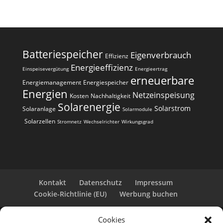
Batteriespeicher
Eigenverbrauch
Effizienz
Energieeffizienz
Einspeisevergütung
Energieertrag
erneuerbare
Energiemanagement
Energiespeicher
Energien
Netzeinspeisung
Kosten
Nachhaltigkeit
Solarenergie
Solarstrom
Solaranlage
Solarmodule
Solarzellen
Stromnetz
Wechselrichter
Wirkungsgrad
Kontakt
Datenschutz
Impressum
Cookie-Richtlinie (EU)
Werbung buchen
Cookies
Copyright 2025-2026 | Web24 Consulting AVO UG |