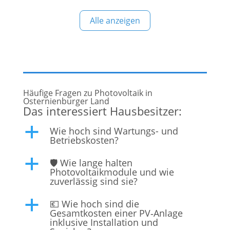
nachhaltige Energieversorgung. Was bietet Black
Alle anzeigen
Sun Solar? Photovoltaik-Anlagen: Planung,
Installation und Wartung von maßgeschneiderten
Solaranlagen für Privathaushalte und
Gewerbebetriebe. Individuelle Beratung:
Häufige Fragen zu Photovoltaik in
Osternienburger Land
Das interessiert Hausbesitzer:
Wie hoch sind Wartungs- und
a
Betriebskosten?
🛡️ Wie lange halten
a
Photovoltaikmodule und wie
zuverlässig sind sie?
💶 Wie hoch sind die
a
Gesamtkosten einer PV‑Anlage
inklusive Installation und