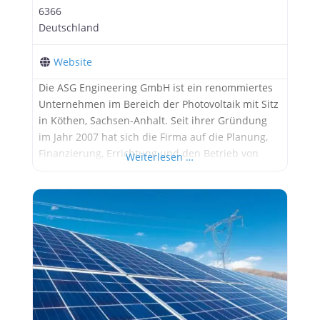
6366
Deutschland
Website
Die ASG Engineering GmbH ist ein renommiertes
Unternehmen im Bereich der Photovoltaik mit Sitz
in Köthen, Sachsen-Anhalt. Seit ihrer Gründung
im Jahr 2007 hat sich die Firma auf die Planung,
Finanzierung, Errichtung und den Betrieb von
Weiterlesen …
Photovoltaikanlagen spezialisiert. Ihr Engagement
in sonnenreichen Regionen Mittel- und
Ostdeutschlands fördert die lokale Wertschöpfung
und schafft neue Einkommensmöglichkeiten.
Dienstleistungen und Spezialisierungen ASG
Engineering bietet