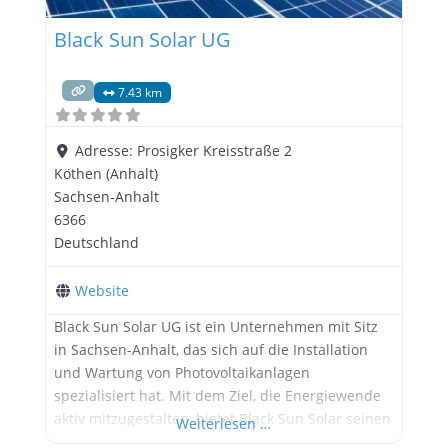
Black Sun Solar UG
7.43 km
Adresse:
Prosigker Kreisstraße 2
Köthen (Anhalt)
Sachsen-Anhalt
6366
Deutschland
Website
Black Sun Solar UG ist ein Unternehmen mit Sitz
in Sachsen-Anhalt, das sich auf die Installation
und Wartung von Photovoltaikanlagen
spezialisiert hat. Mit dem Ziel, die Energiewende
aktiv mitzugestalten, bietet Black Sun Solar seinen
Weiterlesen …
Kunden umfassende Lösungen für eine